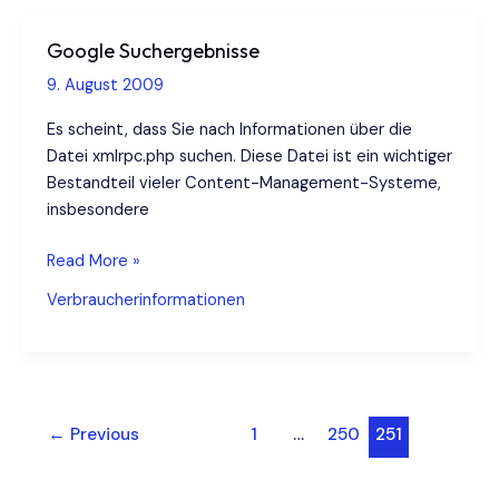
Erfolgsgeschichte
Google Suchergebnisse
9. August 2009
Es scheint, dass Sie nach Informationen über die
Datei xmlrpc.php suchen. Diese Datei ist ein wichtiger
Bestandteil vieler Content-Management-Systeme,
insbesondere
Google
Read More »
Suchergebnisse
Verbraucherinformationen
Post
←
Previous
1
…
250
251
pagination