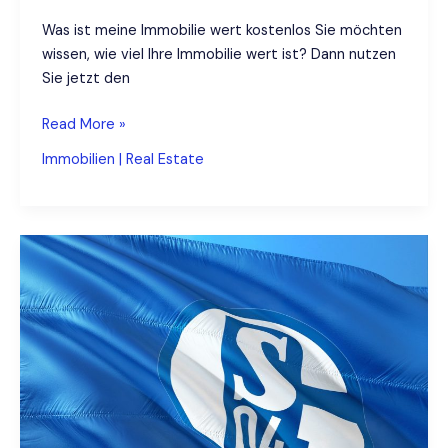
Was ist meine Immobilie wert kostenlos Sie möchten
wissen, wie viel Ihre Immobilie wert ist? Dann nutzen
Sie jetzt den
Was
Read More »
ist
Immobilien | Real Estate
meine
Immobilie
wert
kostenlos
auf
Baufi24