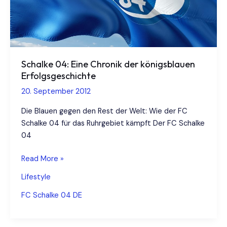
Schalke 04: Eine Chronik der königsblauen
Erfolgsgeschichte
20. September 2012
Die Blauen gegen den Rest der Welt: Wie der FC
Schalke 04 für das Ruhrgebiet kämpft Der FC Schalke
04
Schalke
Read More »
04:
Lifestyle
Eine
Chronik
FC Schalke 04 DE
der
königsblauen