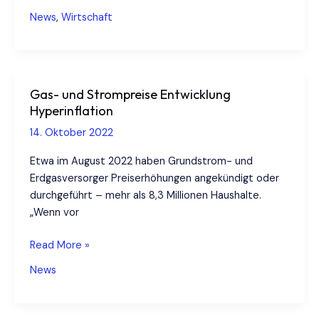
Währungen
News
,
Wirtschaft
der
Welt
in
2022
Gas- und Strompreise Entwicklung
Hyperinflation
14. Oktober 2022
Etwa im August 2022 haben Grundstrom- und
Erdgasversorger Preiserhöhungen angekündigt oder
durchgeführt – mehr als 8,3 Millionen Haushalte.
„Wenn vor
Gas-
Read More »
und
News
Strompreise
Entwicklung
Hyperinflation