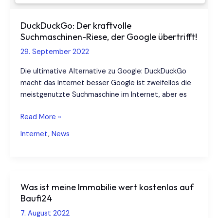
DuckDuckGo: Der kraftvolle
Suchmaschinen-Riese, der Google übertrifft!
29. September 2022
Die ultimative Alternative zu Google: DuckDuckGo
macht das Internet besser Google ist zweifellos die
meistgenutzte Suchmaschine im Internet, aber es
DuckDuckGo:
Read More »
Der
Internet
,
News
kraftvolle
Suchmaschinen-
Riese,
der
Was ist meine Immobilie wert kostenlos auf
Google
Baufi24
übertrifft!
7. August 2022