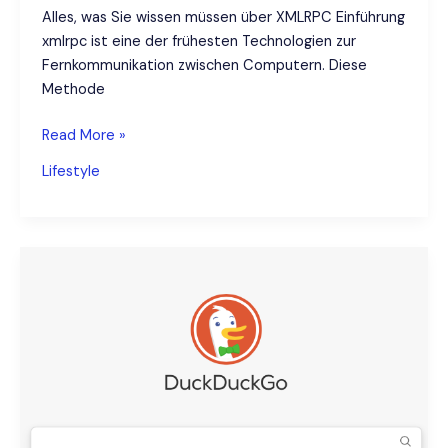
Alles, was Sie wissen müssen über XMLRPC Einführung
xmlrpc ist eine der frühesten Technologien zur
Fernkommunikation zwischen Computern. Diese
Methode
XMLRPC:
Read More »
Funktionsweise,
Lifestyle
Sicherheit
und
Anwendung
in
WordPress