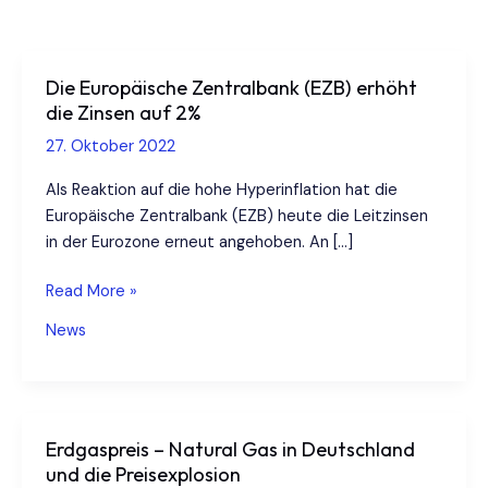
Die Europäische Zentralbank (EZB) erhöht
die Zinsen auf 2%
27. Oktober 2022
Als Reaktion auf die hohe Hyperinflation hat die
Europäische Zentralbank (EZB) heute die Leitzinsen
in der Eurozone erneut angehoben. An […]
Die
Read More »
Europäische
News
Zentralbank
(EZB)
erhöht
die
Erdgas­preis – Natural Gas in Deutschland
Zinsen
und die Preisexplosion
auf