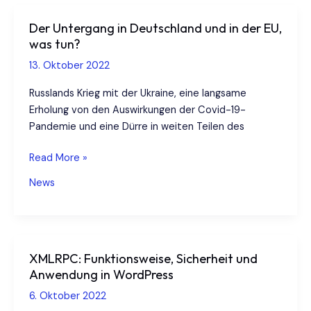
Der Untergang in Deutschland und in der EU,
was tun?
13. Oktober 2022
Russlands Krieg mit der Ukraine, eine langsame
Erholung von den Auswirkungen der Covid-19-
Pandemie und eine Dürre in weiten Teilen des
Der
Read More »
Untergang
News
in
Deutschland
und
in
XMLRPC: Funktionsweise, Sicherheit und
der
Anwendung in WordPress
EU,
was
6. Oktober 2022
tun?