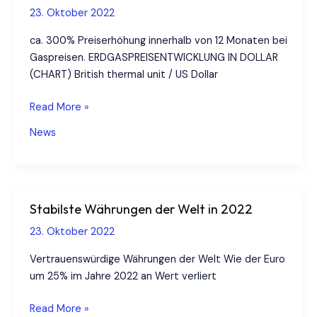
2%
23. Oktober 2022
ca. 300% Preiserhöhung innerhalb von 12 Monaten bei
Gaspreisen. ERDGASPREISENTWICKLUNG IN DOLLAR
(CHART) British thermal unit / US Dollar
Erdgas­
Read More »
preis
News
–
Natural
Gas
in
Stabilste Währungen der Welt in 2022
Deutschland
und
23. Oktober 2022
die
Vertrauenswürdige Währungen der Welt Wie der Euro
Preisexplosion
um 25% im Jahre 2022 an Wert verliert
Stabilste
Read More »