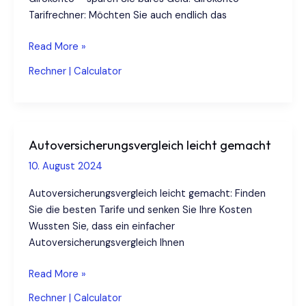
Tarifrechner: Möchten Sie auch endlich das
Dringend:
Read More »
Perfektes
Rechner | Calculator
Girokonto
finden
–
Tarifrechner
Autoversicherungsvergleich leicht gemacht
2024
macht’s
10. August 2024
möglich!
Autoversicherungsvergleich leicht gemacht: Finden
Sie die besten Tarife und senken Sie Ihre Kosten
Wussten Sie, dass ein einfacher
Autoversicherungsvergleich Ihnen
Autoversicherungsvergleich
Read More »
leicht
Rechner | Calculator