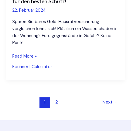
für den besten Schutz!
Spielräume
22. Februar 2024
Sparen Sie bares Geld: Hausratversicherung
vergleichen lohnt sich! Plötzlich ein Wasserschaden in
der Wohnung? Euro gegenstände in Gefahr? Keine
Panik!
Hausratversicherung
Read More »
vergleichen:
Rechner | Calculator
Top-
Tipps
für
den
besten
Post
1
2
Next
→
Schutz!
pagination