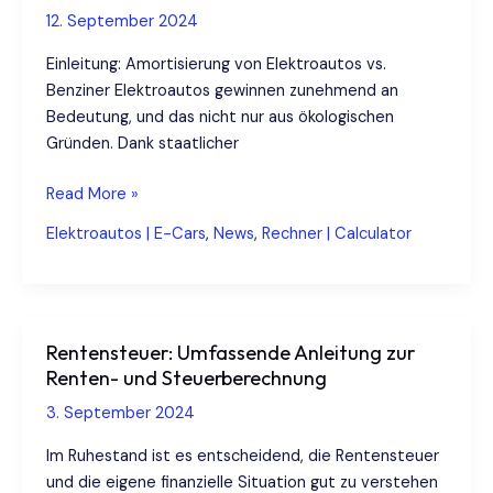
12. September 2024
Einleitung: Amortisierung von Elektroautos vs.
Benziner Elektroautos gewinnen zunehmend an
Bedeutung, und das nicht nur aus ökologischen
Gründen. Dank staatlicher
Amortisierung
Read More »
von
Elektroautos | E-Cars
,
News
,
Rechner | Calculator
Elektroautos
im
Vergleich
zu
Rentensteuer: Umfassende Anleitung zur
Benzinern
Renten- und Steuerberechnung
2024
3. September 2024
Im Ruhestand ist es entscheidend, die Rentensteuer
und die eigene finanzielle Situation gut zu verstehen