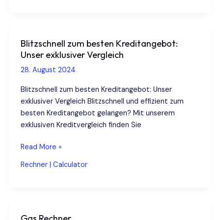
2024
Einfach
und
Blitzschnell zum besten Kreditangebot:
Schnell
Unser exklusiver Vergleich
28. August 2024
Blitzschnell zum besten Kreditangebot: Unser
exklusiver Vergleich Blitzschnell und effizient zum
besten Kreditangebot gelangen? Mit unserem
exklusiven Kreditvergleich finden Sie
Blitzschnell
Read More »
zum
Rechner | Calculator
besten
Kreditangebot:
Unser
exklusiver
Gas Rechner
Vergleich