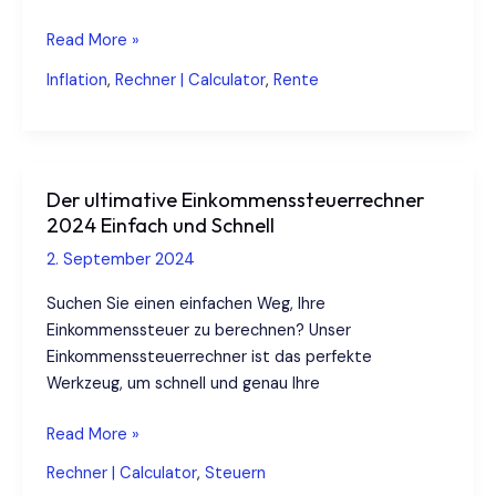
Rentensteuer:
Read More »
Umfassende
Inflation
,
Rechner | Calculator
,
Rente
Anleitung
zur
Renten-
und
Der ultimative Einkommenssteuerrechner
Steuerberechnung
2024 Einfach und Schnell
2. September 2024
Suchen Sie einen einfachen Weg, Ihre
Einkommenssteuer zu berechnen? Unser
Einkommenssteuerrechner ist das perfekte
Werkzeug, um schnell und genau Ihre
Der
Read More »
ultimative
Rechner | Calculator
,
Steuern
Einkommenssteuerrechner