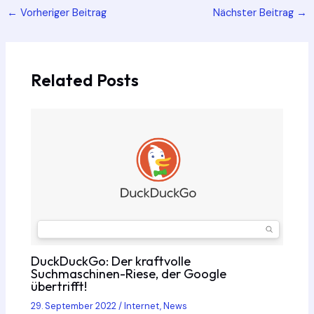
Post
←
Vorheriger Beitrag
Nächster Beitrag
→
navigation
Related Posts
DuckDuckGo: Der kraftvolle
Suchmaschinen-Riese, der Google
übertrifft!
29. September 2022
/
Internet
,
News