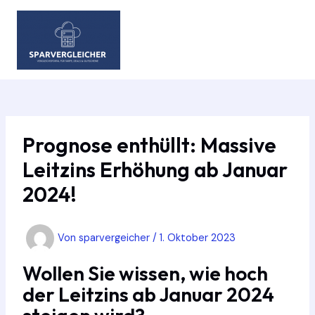
Zum
Inhalt
springen
MAIN
MEN
Prognose enthüllt: Massive
Leitzins Erhöhung ab Januar
2024!
Von
sparvergeicher
/
1. Oktober 2023
Wollen Sie wissen, wie hoch
der Leitzins ab Januar 2024