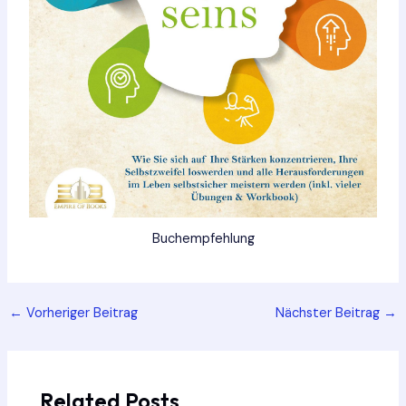
Buchempfehlung
Post
←
Vorheriger Beitrag
Nächster Beitrag
→
navigation
Related Posts