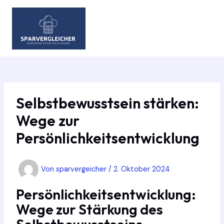
Zum
Inhalt
springen
MAIN
MEN
Selbstbewusstsein stärken:
Wege zur
Persönlichkeitsentwicklung
Von
sparvergeicher
/
2. Oktober 2024
Persönlichkeitsentwicklung:
Wege zur Stärkung des