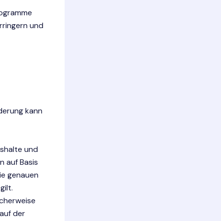
Programme
rringern und
rderung kann
shalte und
n auf Basis
die genauen
ilt.
scherweise
auf der