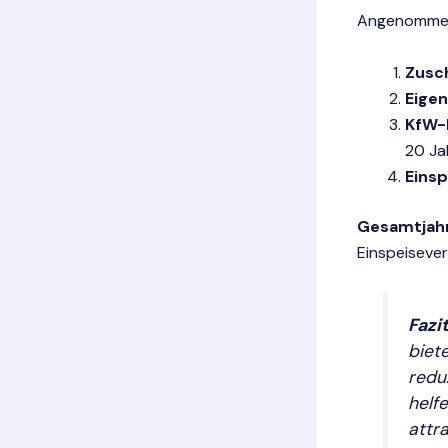
Angenommen, 
Zusc
Eigen
KfW-
20 Ja
Eins
Gesamtjah
Einspeiseve
Fazit
biete
redu
helf
attra