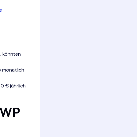
e
t, könnten
s monatlich
 € jährlich
 kWP