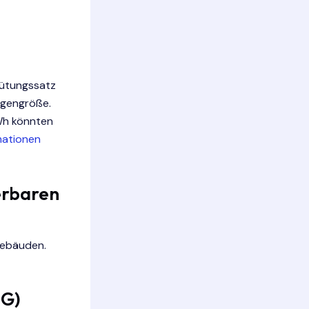
gütungssatz
agengröße.
Wh könnten
mationen
erbaren
Gebäuden.
EG)