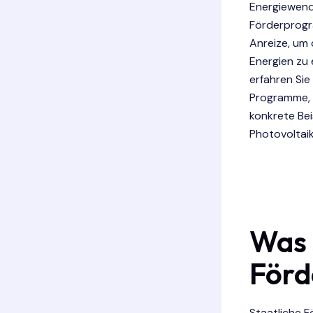
Energiewend
Förderprogr
Anreize, um 
Energien zu e
erfahren Sie
Programme, 
konkrete Bei
Photovoltaik
Was 
För
Staatliche F