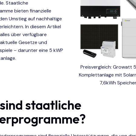
e. Staatliche
amme bieten finanzielle
den Umstieg auf nachhaltige
rleichtern. In diesem Artikel
 alles über verfügbare
aktuelle Gesetze und
spiele – darunter eine 5 kWP
anlage.
Preisvergleich: Growatt
Komplettanlage mit Solar
7,6kWh Speiche
sind staatliche
derprogramme?
örderprogramme sind finanzielle Unterstützungen, die von der