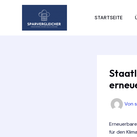
Zum
Inhalt
STARTSEITE
springen
Staat
erneu
Von
Erneuerbare
für den Klim