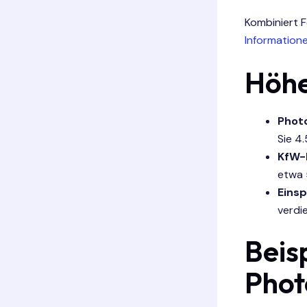
Kombiniert F
Informatione
Höhe
Photo
Sie 4
KfW-
etwa 
Eins
verdi
Beis
Phot