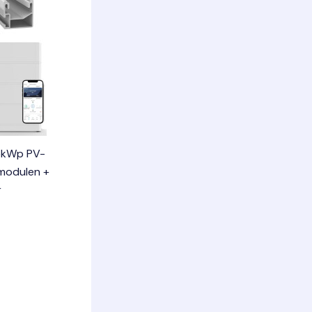
 5kWp PV-
modulen +
r