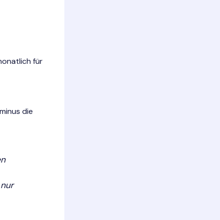
onatlich für
minus die
en
 nur