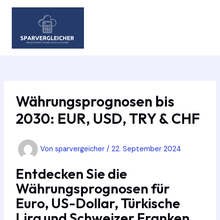
Zum
Inhalt
springen
MAIN
MEN
Währungsprognosen bis
2030: EUR, USD, TRY & CHF
Von
sparvergeicher
/
22. September 2024
Entdecken Sie die
Währungsprognosen für
Euro, US-Dollar, Türkische
Lira und Schweizer Franken