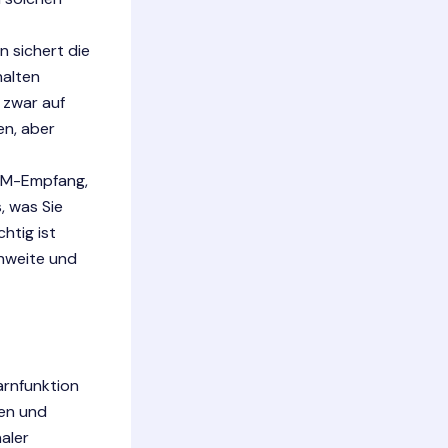
n sichert die
halten
 zwar auf
en, aber
FM-Empfang,
, was Sie
htig ist
chweite und
arnfunktion
len und
aler