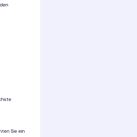
nden
ächste
ten Sie ein