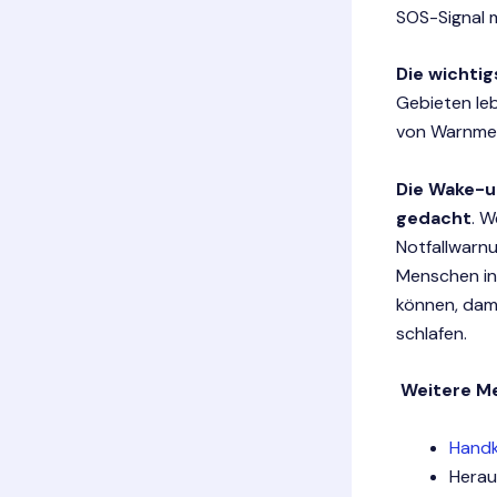
SOS-Signal m
Die wichti
Gebieten le
von Warnmel
Die Wake-u
gedacht
. W
Notfallwarn
Menschen in
können, dam
schlafen.
Weitere Me
Handk
Herau