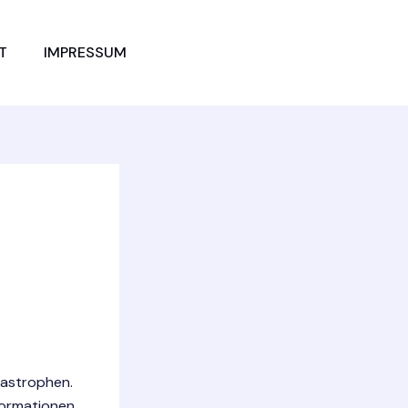
JETZT
T
IMPRESSUM
VERGLEICHEN
tastrophen.
formationen