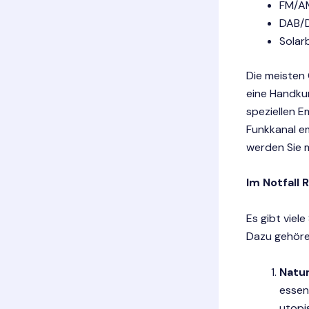
FM/A
DAB/D
Solar
Die meisten 
eine Handku
speziellen 
Funkkanal em
werden Sie m
Im Notfall 
Es gibt viel
Dazu gehöre
Natu
essenz
utopi