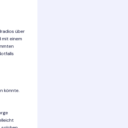
lradios über
d mit einem
timmten
otfalls
en könnte.
sorge
lleicht
n solchen