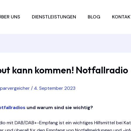
ÜBER UNS
DIENSTLEISTUNGEN
BLOG
KONTAK
out kann kommen! Notfallradio
sparvergeicher
/
4. September 2023
tfallradios
und warum sind sie wichtig?
adio mit DAB/DAB+-Empfang ist ein wichtiges Hilfsmittel bei Ka
er und überall für den Empfang von Notfallmeldungen und -in