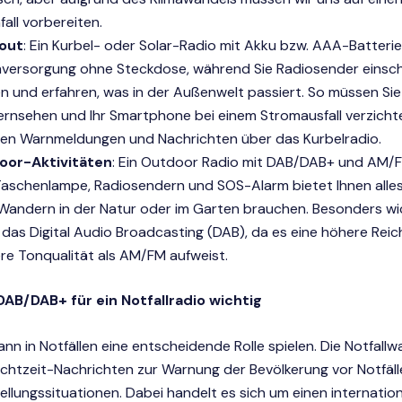
fall vorbereiten.
kout
: Ein Kurbel- oder Solar-Radio mit Akku bzw. AAA-Batterie
versorgung ohne Steckdose, während Sie Radiosender einsc
n und erfahren, was in der Außenwelt passiert. So müssen Sie
ernsehen und Ihr Smartphone bei einem Stromausfall verzicht
ten Warnmeldungen und Nachrichten über das Kurbelradio.
oor-Aktivitäten
: Ein Outdoor Radio mit DAB/DAB+ und AM/
aschenlampe, Radiosendern und SOS-Alarm bietet Ihnen alles
Wandern in der Natur oder im Garten brauchen. Besonders wic
 das Digital Audio Broadcasting (DAB), da es eine höhere Rei
re Tonqualität als AM/FM aufweist.
AB/DAB+ für ein Notfallradio wichtig
n in Notfällen eine entscheidende Rolle spielen. Die Notfallw
Echtzeit-Nachrichten zur Warnung der Bevölkerung vor Notfäl
llungssituationen. Dabei handelt es sich um einen internation