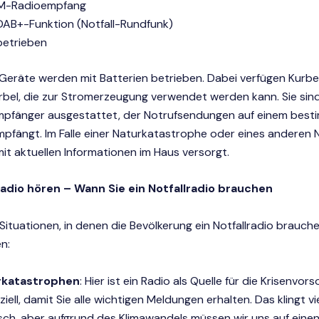
M-Radioempfang
AB+-Funktion (Notfall-Rundfunk)
betrieben
Geräte werden mit Batterien betrieben. Dabei verfügen Kurbe
rbel, die zur Stromerzeugung verwendet werden kann. Sie sin
Empfänger ausgestattet, der Notrufsendungen auf einem bes
pfängt. Im Falle einer Naturkatastrophe oder eines anderen N
it aktuellen Informationen im Haus versorgt.
Radio hören – Wann Sie ein Notfallradio brauchen
e Situationen, in denen die Bevölkerung ein Notfallradio brauch
n:
rkatastrophen
: Hier ist ein Radio als Quelle für die Krisenvor
iell, damit Sie alle wichtigen Meldungen erhalten. Das klingt vie
sch, aber aufgrund des Klimawandels müssen wir uns auf eine