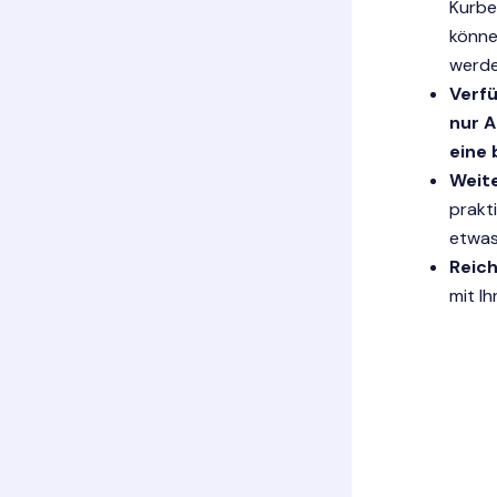
Kurbe
könne
werde
Verfü
nur 
eine
Weit
prakt
etwas
Reic
mit I