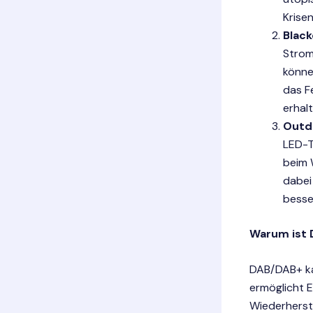
Krisen
Blac
Strom
könne
das F
erhal
Outd
LED-T
beim 
dabei
besse
Warum ist D
DAB/DAB+ kan
ermöglicht 
Wiederherste