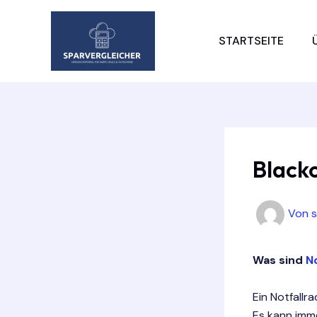
Zum
Inhalt
STARTSEITE
springen
Black
Von
Was sind
No
Ein Notfallr
Es kann imm