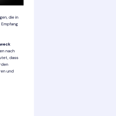
gen, die in
ge Empfang
Zweck
den nach
utet, dass
rden
ren und