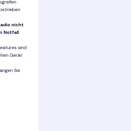
kgreifen
 betrieben
adio nicht
 Notfall
Features sind
lchen Gerät
fangen Sie