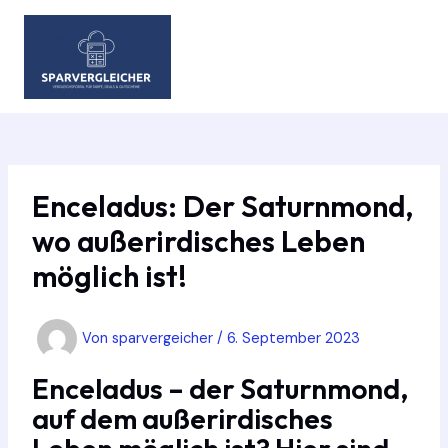
Zum
Inhalt
springen
MAIN
MEN
Enceladus: Der Saturnmond,
wo außerirdisches Leben
möglich ist!
Von
sparvergeicher
/
6. September 2023
Enceladus – der Saturnmond,
auf dem außerirdisches