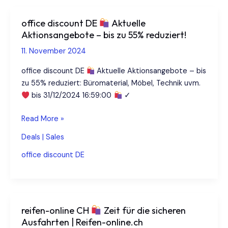
und
Fahrzeugzubehör
office discount DE
Aktuelle
zu
Aktionsangebote – bis zu 55% reduziert!
fairen
11. November 2024
Preisen
|
office discount DE
Aktuelle Aktionsangebote – bis
Reifen-
zu 55% reduziert: Büromaterial, Möbel, Technik uvm.
online.ch
bis 31/12/2024 16:59:00
✓
office
Read More »
discount
Deals | Sales
DE
office discount DE
Aktuelle
Aktionsangebote
–
bis
reifen-online CH
Zeit für die sicheren
zu
Ausfahrten | Reifen-online.ch