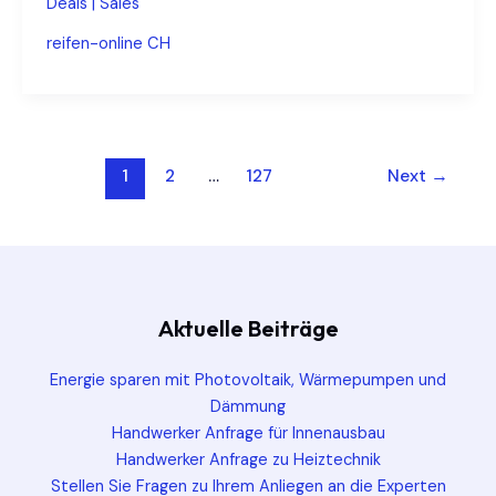
Deals | Sales
CH
reifen-online CH
Endlich
Zeit
für
den
Post
Wechsel
1
2
…
127
Next
→
pagination
auf
Sommerreifen
Aktuelle Beiträge
Energie sparen mit Photovoltaik, Wärmepumpen und
Dämmung
Handwerker Anfrage für Innenausbau
Handwerker Anfrage zu Heiztechnik
Stellen Sie Fragen zu Ihrem Anliegen an die Experten