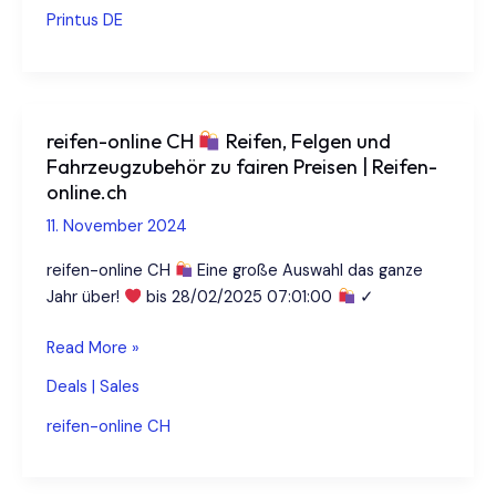
Die
Printus DE
besten
Angebote!
reifen-online CH
Reifen, Felgen und
Fahrzeugzubehör zu fairen Preisen | Reifen-
online.ch
11. November 2024
reifen-online CH
Eine große Auswahl das ganze
Jahr über!
bis 28/02/2025 07:01:00
✓
reifen-
Read More »
online
Deals | Sales
CH
reifen-online CH
Reifen,
Felgen