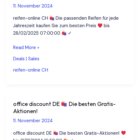
55%
11. November 2024
reduziert!
reifen-online CH
Die passenden Reifen für jede
Jahreszeit kaufen Sie zum besten Preis
bis
28/02/2025 07:00:00
✓
reifen-
Read More »
online
Deals | Sales
CH
reifen-online CH
Zeit
für
die
sicheren
office discount DE
Die besten Gratis-
Ausfahrten
Aktionen!
|
11. November 2024
Reifen-
online.ch
office discount DE
Die besten Gratis-Aktionen!