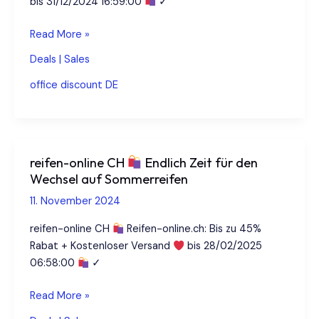
bis 31/12/2024 16:59:00
✓
office
Read More »
discount
Deals | Sales
DE
office discount DE
Die
besten
Gratis-
Aktionen!
reifen-online CH
Endlich Zeit für den
Wechsel auf Sommerreifen
11. November 2024
reifen-online CH
Reifen-online.ch: Bis zu 45%
Rabat + Kostenloser Versand
bis 28/02/2025
06:58:00
✓
reifen-
Read More »
online