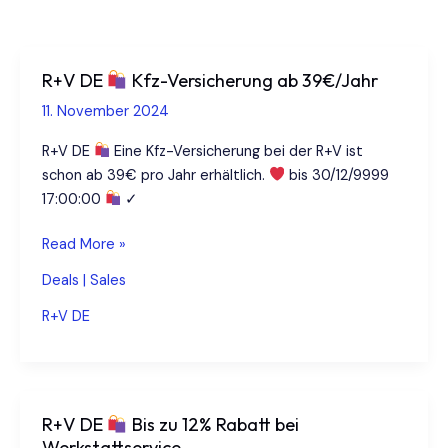
R+V DE
Kfz-Versicherung ab 39€/Jahr
11. November 2024
R+V DE
Eine Kfz-Versicherung bei der R+V ist
schon ab 39€ pro Jahr erhältlich.
bis 30/12/9999
17:00:00
✓
R+V
Read More »
DE
Deals | Sales
Kfz-
R+V DE
Versicherung
ab
39€/Jahr
R+V DE
Bis zu 12% Rabatt bei
Werkstattservice