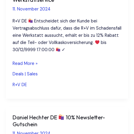
11. November 2024
R+V DE
Entscheidet sich der Kunde bei
Vertragsabschluss dafür, dass die R+V im Schadensfall
eine Werkstatt aussucht, erhält er bis zu 12% Rabatt
auf die Teil- oder Vollkaskoversicherung.
bis
30/12/9999 17:00:00
✓
R+V
Read More »
DE
Deals | Sales
Bis
R+V DE
zu
12%
Rabatt
bei
Daniel Hechter DE
10% Newsletter-
Werkstattservice
Gutschein
11. November 2024