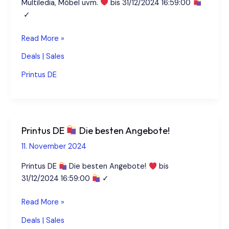
Multiledia, Möbel uvm.
bis 31/12/2024 16:59:00
✓
Printus
Read More »
DE
Deals | Sales
Restposten
Printus DE
&
Schnäppchen
–
bis
Printus DE
Die besten Angebote!
zu
11. November 2024
65%
sparen!
Printus DE
Die besten Angebote!
bis
31/12/2024 16:59:00
✓
Printus
Read More »
DE
Deals | Sales