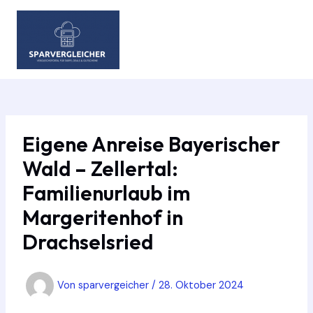
Zum
Inhalt
springen
MAIN
MEN
Eigene Anreise Bayerischer
Wald – Zellertal:
Familienurlaub im
Margeritenhof in
Drachselsried
Von
sparvergeicher
/
28. Oktober 2024