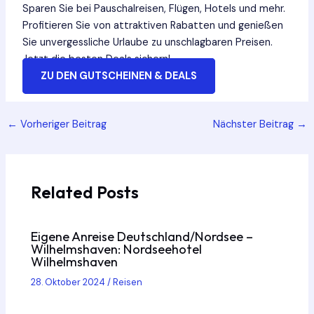
Sparen Sie bei Pauschalreisen, Flügen, Hotels und mehr.
Profitieren Sie von attraktiven Rabatten und genießen
Sie unvergessliche Urlaube zu unschlagbaren Preisen.
Jetzt die besten Deals sichern!
ZU DEN GUTSCHEINEN & DEALS
Post
←
Vorheriger Beitrag
Nächster Beitrag
→
navigation
Related Posts
Eigene Anreise Deutschland/Nordsee –
Wilhelmshaven: Nordseehotel
Wilhelmshaven
28. Oktober 2024
/
Reisen