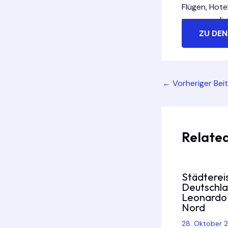
Flügen, Hote
unvergesslic
ZU DEN
Post
←
Vorheriger Bei
navigation
Related
Städterei
Deutschl
Leonardo 
Nord
28. Oktober