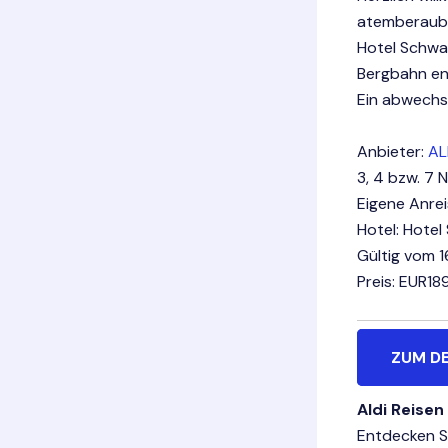
atemberaube
Hotel Schwa
Bergbahn en
Ein abwechsl
Anbieter:
AL
3, 4 bzw. 7 
Eigene Anre
Hotel: Hote
Gültig vom 
Preis: EUR18
ZUM D
Aldi Reisen
Entdecken Si