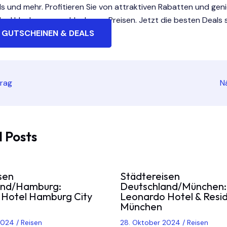
ls und mehr. Profitieren Sie von attraktiven Rabatten und gen
he Urlaube zu unschlagbaren Preisen. Jetzt die besten Deals s
 GUTSCHEINEN & DEALS
trag
N
 Posts
sen
Städtereisen
and/Hamburg:
Deutschland/München:
Hotel Hamburg City
Leonardo Hotel & Resi
München
 2024
/
Reisen
28. Oktober 2024
/
Reisen