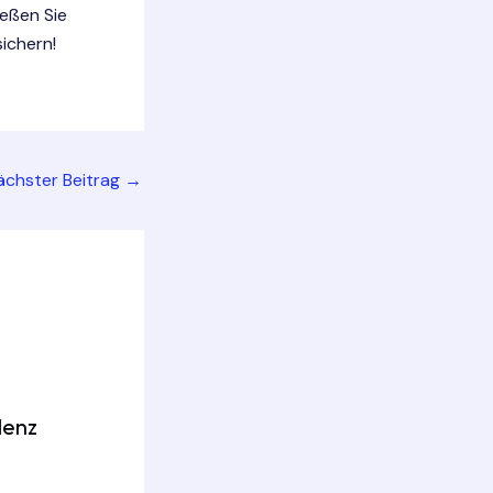
ießen Sie
ichern!
ächster Beitrag
→
denz