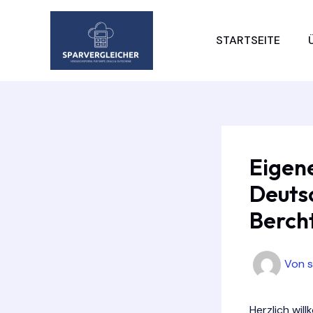
Zum
Inhalt
STARTSEITE
springen
Eigen
Deuts
Berch
Von
​Herzlich wi