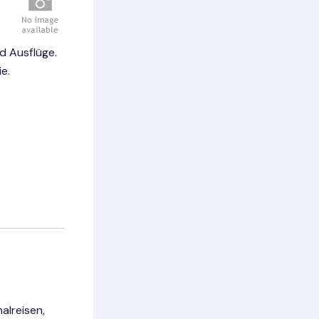
d Ausflüge.
e.
alreisen,