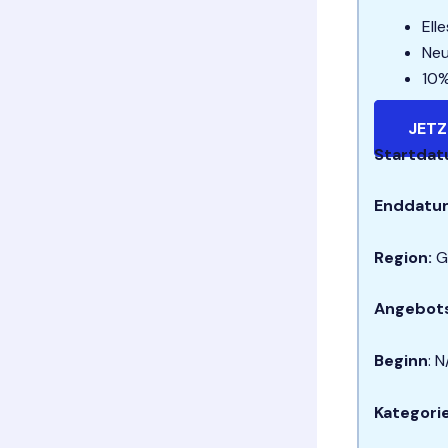
Ell
Neu
10%
JETZ
Startdat
Enddatu
Region:
G
Angebot
Beginn
: 
Kategori