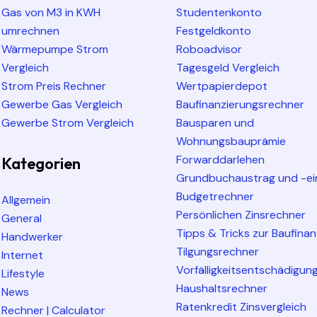
Gas von M3 in KWH
Studentenkonto
umrechnen
Festgeldkonto
Wärmepumpe Strom
Roboadvisor
Vergleich
Tagesgeld Vergleich
Strom Preis Rechner
Wertpapierdepot
Gewerbe Gas Vergleich
Baufinanzierungsrechner
Gewerbe Strom Vergleich
Bausparen und
Wohnungsbauprämie
Forwarddarlehen
Kategorien
Grundbuchaustrag und -ei
Budgetrechner
Allgemein
Persönlichen Zinsrechner
General
Tipps & Tricks zur Baufina
Handwerker
Tilgungsrechner
Internet
Vorfälligkeitsentschädigun
Lifestyle
Haushaltsrechner
News
Ratenkredit Zinsvergleich
Rechner | Calculator