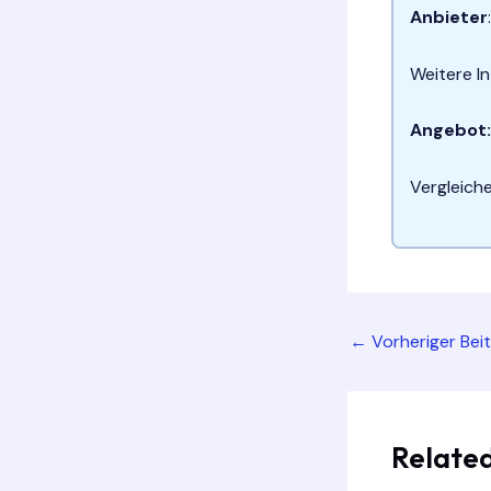
Anbieter
Weitere I
Angebot:
Vergleich
Post
←
Vorheriger Bei
navigation
Related