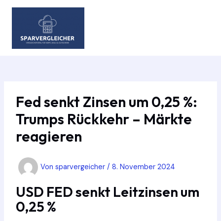
Zum
Inhalt
springen
MAIN
MEN
Fed senkt Zinsen um 0,25 %:
Trumps Rückkehr – Märkte
reagieren
Von
sparvergeicher
/
8. November 2024
USD FED senkt Leitzinsen um
0,25 %