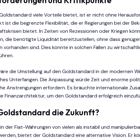
forderungen und Kritikpunkte
oldstandard viele Vorteile bietet, ist er nicht ohne Herausf
nkt ist die begrenzte Flexibilität, die er Regierungen bei der B
ftskrisen bietet. In Zeiten von Rezessionen oder Kriegen kön
in, die benötigte Liquidität bereitzustellen, ohne dass genüge
 vorhanden sind. Dies könnte in solchen Fällen zu wirtschaftl
ühren.
re die Umstellung auf den Goldstandard in der modernen We
ches Unterfangen. Die Anpassung würde Zeit und enorme polit
iche Anstrengungen erfordern. Es bräuchte internationale Zu
e Finanzarchitektur, um den Goldstandard erfolgreich einzufü
 Goldstandard die Zukunft?
, in der Fiat-Währungen von vielen als instabil und manipulierba
erden, bietet der Goldstandard eine alternative Vision. Er k