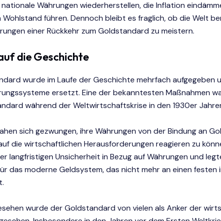
 nationale Währungen wiederherstellen, die Inflation eindäm
m Wohlstand führen. Dennoch bleibt es fraglich, ob die Welt bere
rungen einer Rückkehr zum Goldstandard zu meistern.
 auf die Geschichte
ndard wurde im Laufe der Geschichte mehrfach aufgegeben 
ungssysteme ersetzt. Eine der bekanntesten Maßnahmen wa
ndard während der Weltwirtschaftskrise in den 1930er Jahre
sahen sich gezwungen, ihre Währungen von der Bindung an Gol
 auf die wirtschaftlichen Herausforderungen reagieren zu könn
ner langfristigen Unsicherheit in Bezug auf Währungen und leg
für das moderne Geldsystem, das nicht mehr an einen festen 
t.
esehen wurde der Goldstandard von vielen als Anker der wirts
ngesehen. Insbesondere in den Jahren vor dem Ersten Weltkrie