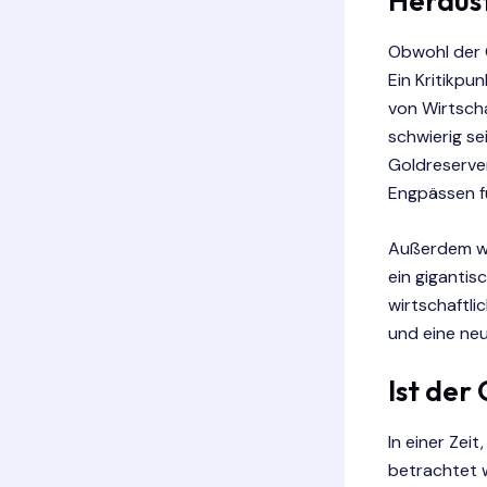
Heraus
Obwohl der G
Ein Kritikpu
von Wirtscha
schwierig se
Goldreserven
Engpässen f
Außerdem wä
ein gigantis
wirtschaftl
und eine neu
Ist der
In einer Zeit
betrachtet w