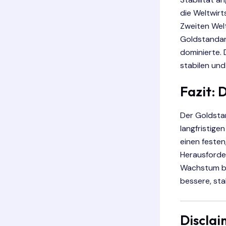
die Weltwir
Zweiten Wel
Goldstandard
dominierte. 
stabilen und
Fazit: 
Der Goldsta
langfristige
einen festen
Herausforder
Wachstum bis
bessere, sta
Disclai