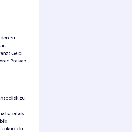
ation zu
 an
renzt Geld
leren Preisen
nzpolitik zu
ational als
bile
n ankurbeln