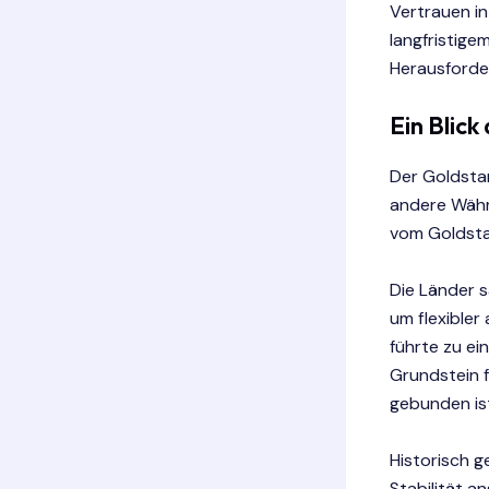
Vertrauen in
langfristige
Herausforde
Ein Blick
Der Goldsta
andere Währ
vom Goldsta
Die Länder 
um flexibler
führte zu ei
Grundstein 
gebunden is
Historisch g
Stabilität a