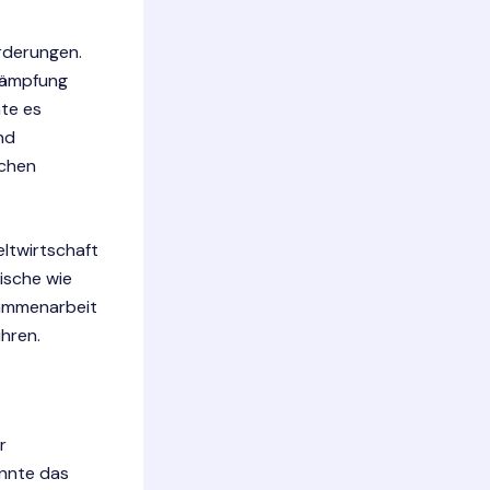
orderungen.
ekämpfung
nte es
nd
ichen
ltwirtschaft
ische wie
sammenarbeit
hren.
r
önnte das