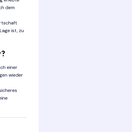
ach dem
rtschaft
age ist, zu
r?
ch einer
ngen wieder
sicheres
eine