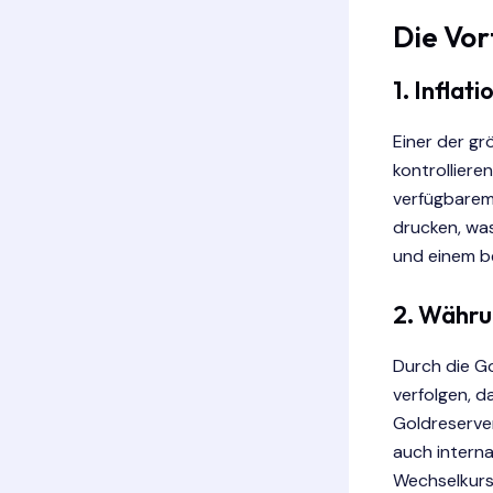
Die Vor
1.
Inflati
Einer der gr
kontrolliere
verfügbarem
drucken, was
und einem b
2.
Währun
Durch die Go
verfolgen, 
Goldreserven
auch interna
Wechselkurse