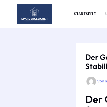
Zum
Inhalt
STARTSEITE
springen
Der Go
Stabil
Von
Der 