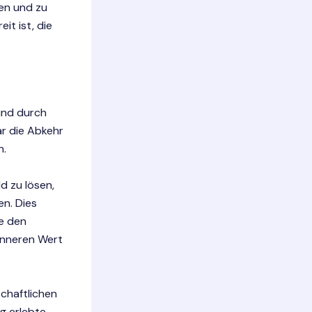
men und zu
it ist, die
und durch
r die Abkehr
n.
d zu lösen,
en. Dies
te den
inneren Wert
chaftlichen
g erlebte