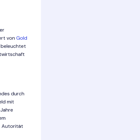
er
ert von
Gold
l beleuchtet
twirtschaft
ndes durch
ld mit
 Jahre
tem
e Autorität