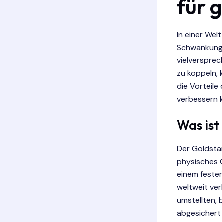
für g
In einer Wel
Schwankunge
vielversprec
zu koppeln, 
die Vorteile
verbessern 
Was ist
Der Goldsta
physisches 
einem festen
weltweit ve
umstellten, 
abgesichert 