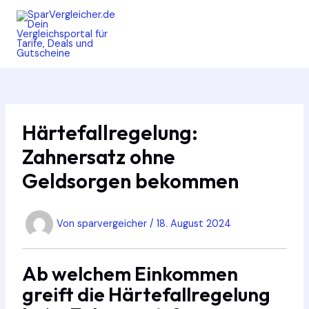
Zum
Inhalt
springen
MAIN
MEN
Härtefallregelung:
Zahnersatz ohne
Geldsorgen bekommen
Von
sparvergeicher
/
18. August 2024
Ab welchem Einkommen
greift die Härtefallregelung