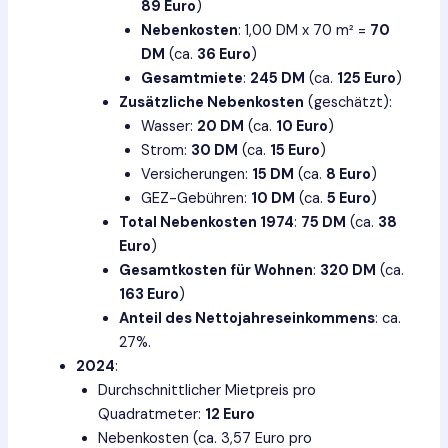
89 Euro
)
Nebenkosten
: 1,00 DM x 70 m² =
70
DM
(ca.
36 Euro
)
Gesamtmiete
:
245 DM
(ca.
125 Euro
)
Zusätzliche Nebenkosten
(geschätzt):
Wasser:
20 DM
(ca.
10 Euro
)
Strom:
30 DM
(ca.
15 Euro
)
Versicherungen:
15 DM
(ca.
8 Euro
)
GEZ-Gebühren:
10 DM
(ca.
5 Euro
)
Total Nebenkosten 1974
:
75 DM
(ca.
38
Euro
)
Gesamtkosten für Wohnen
:
320 DM
(ca.
163 Euro
)
Anteil des Nettojahreseinkommens
: ca.
27%.
2024
:
Durchschnittlicher Mietpreis pro
Quadratmeter:
12 Euro
Nebenkosten (ca. 3,57 Euro pro