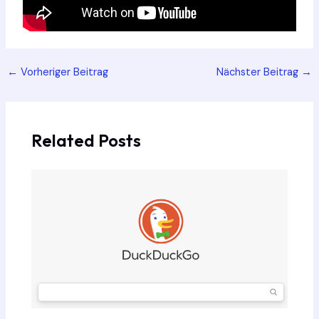
Post
←
Vorheriger Beitrag
Nächster Beitrag
→
navigation
Related Posts