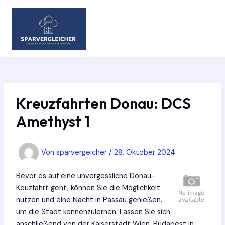
Zum
Inhalt
springen
MAIN
MEN
Kreuzfahrten Donau: DCS
Amethyst 1
Von
sparvergeicher
/
28. Oktober 2024
Bevor es auf eine unvergessliche Donau-
Keuzfahrt geht, können Sie die Möglichkeit
nutzen und eine Nacht in Passau genießen,
um die Stadt kennenzulernen. Lassen Sie sich
anschließend von der Kaiserstadt Wien, Budapest in