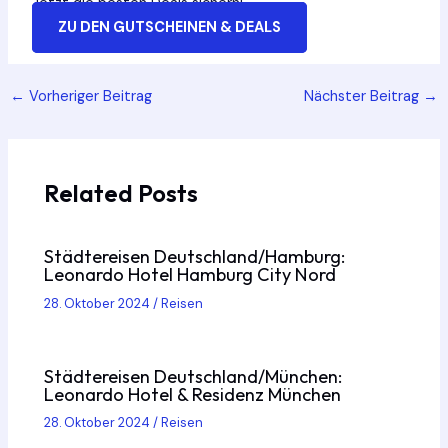
Jetzt die besten Deals sichern!
ZU DEN GUTSCHEINEN & DEALS
Post
←
Vorheriger Beitrag
Nächster Beitrag
→
navigation
Related Posts
Städtereisen Deutschland/Hamburg:
Leonardo Hotel Hamburg City Nord
28. Oktober 2024
/
Reisen
Städtereisen Deutschland/München:
Leonardo Hotel & Residenz München
28. Oktober 2024
/
Reisen