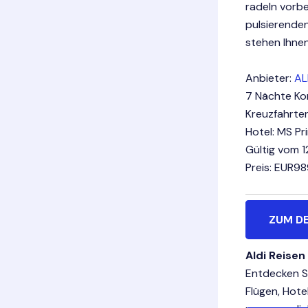
radeln vorbe
pulsierende
stehen Ihnen
Anbieter:
AL
7 Nächte Kom
Kreuzfahrte
Hotel: MS Pr
Gültig vom 1
Preis: EUR9
ZUM D
Aldi Reisen
Entdecken Si
Flügen, Hote