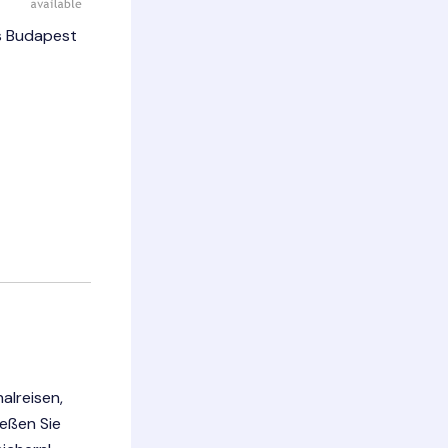
is Budapest
alreisen,
ießen Sie