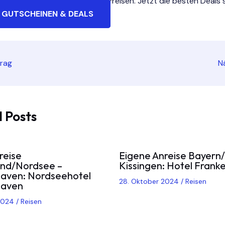
he Urlaube zu unschlagbaren Preisen. Jetzt die besten Deals s
 GUTSCHEINEN & DEALS
trag
N
 Posts
reise
Eigene Anreise Bayern
and/Nordsee –
Kissingen: Hotel Frank
aven: Nordseehotel
28. Oktober 2024
/
Reisen
haven
 2024
/
Reisen