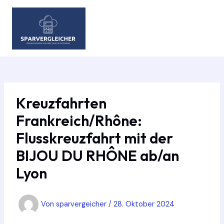
Zum
Inhalt
springen
MAIN
MEN
Kreuzfahrten
Frankreich/Rhône:
Flusskreuzfahrt mit der
BIJOU DU RHÔNE ab/an
Lyon
Von
sparvergeicher
/
28. Oktober 2024