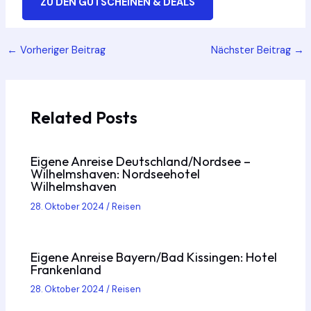
ZU DEN GUTSCHEINEN & DEALS
Post
←
Vorheriger Beitrag
Nächster Beitrag
→
navigation
Related Posts
Eigene Anreise Deutschland/Nordsee –
Wilhelmshaven: Nordseehotel
Wilhelmshaven
28. Oktober 2024
/
Reisen
Eigene Anreise Bayern/Bad Kissingen: Hotel
Frankenland
28. Oktober 2024
/
Reisen