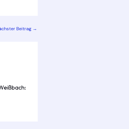
ächster Beitrag
→
Weißbach: