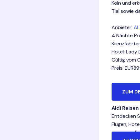
Köln und er
Tiel sowie 
Anbieter:
AL
4 Nächte Pr
Kreuzfahrte
Hotel: Lady 
Gültig vom 0
Preis: EUR3
ZUM D
Aldi Reisen
Entdecken Si
Flügen, Hote
unvergesslic