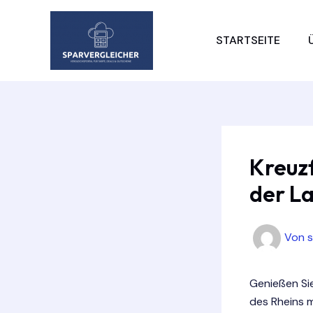
Zum
Inhalt
STARTSEITE
springen
Kreuzf
der La
Von
Genießen Si
des Rheins m