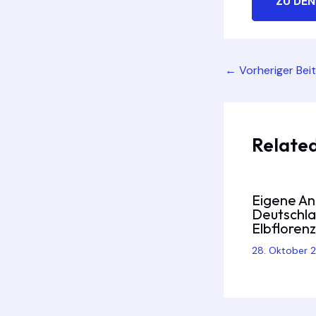
ZU DEN
Post
←
Vorheriger Bei
navigation
Related
Eigene An
Deutschla
Elbflorenz
28. Oktober