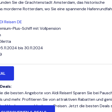
kunden Sie die Grachtenstadt Amsterdam, das historische
das morderne Rotterdam, wo Sie eine spannende Hafenrundfah
DI Reisen DE
emium-Plus-Schiff mit Vollpension
n
Diletta
5.11.2024 bis 30.11.2024
99
EAL
 Deals:
e die besten Angebote von Aldi Reisen! Sparen Sie bei Pausch
ls und mehr. Profitieren Sie von attraktiven Rabatten und gen
he Urlaube zu unschlagbaren Preisen. Jetzt die besten Deals s