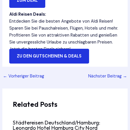
ZUM DEAL
Aldi Reisen Deals:
Entdecken Sie die besten Angebote von Aldi Reisen!
Sparen Sie bei Pauschalreisen, Flügen, Hotels und mehr.
Profitieren Sie von attraktiven Rabatten und genießen
Sie unvergessliche Urlaube zu unschlagbaren Preisen.
Jetzt die besten Deals sichern!
ZU DEN GUTSCHEINEN & DEALS
Post
←
Vorheriger Beitrag
Nächster Beitrag
→
navigation
Related Posts
Städtereisen Deutschland/Hamburg:
Leonardo Hotel Hamburg City Nord