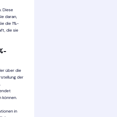
. Diese
ie daran,
Sie die 1%-
t, die sie
1%-
er über die
rstellung der
.
wendet
n können.
tionen in