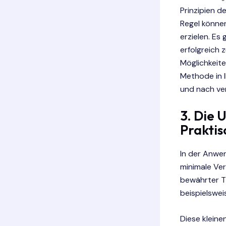
Prinzipien 
Regel könne
erzielen. Es
erfolgreich 
Möglichkeite
Methode in I
und nach ver
3. Die 
Praktis
In der Anwen
minimale Ver
bewährter Ti
beispielswei
Diese klein