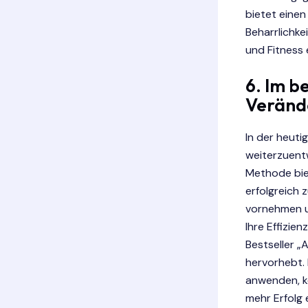
bietet einen
Beharrlichke
und Fitness 
6. Im b
Veränd
In der heuti
weiterzuent
Methode biet
erfolgreich 
vornehmen u
Ihre Effizie
Bestseller „
hervorhebt. 
anwenden, kö
mehr Erfolg 