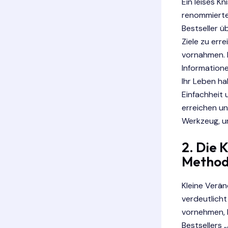
Ein leises K
renommierte
Bestseller 
Ziele zu err
vornahmen. D
Informatione
Ihr Leben ha
Einfachheit 
erreichen un
Werkzeug, u
2. Die 
Method
Kleine Verä
verdeutlicht
vornehmen, k
Bestsellers 