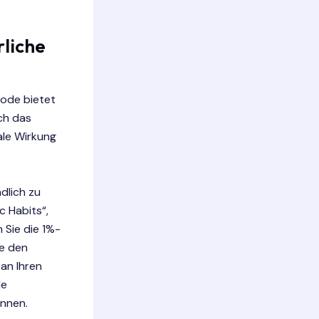
rliche
hode bietet
rch das
ale Wirkung
ndlich zu
c Habits“,
 Sie die 1%-
ie den
 an Ihren
le
önnen.