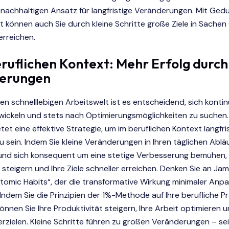
 nachhaltigen Ansatz für langfristige Veränderungen. Mit Ged
it können auch Sie durch kleine Schritte große Ziele in Sache
erreichen.
eruflichen Kontext: Mehr Erfolg durch
erungen
gen schnelllebigen Arbeitswelt ist es entscheidend, sich kontinu
wickeln und stets nach Optimierungsmöglichkeiten zu suchen.
et eine effektive Strategie, um im beruflichen Kontext langfri
zu sein. Indem Sie kleine Veränderungen in Ihren täglichen Ablä
nd sich konsequent um eine stetige Verbesserung bemühen, 
nz steigern und Ihre Ziele schneller erreichen. Denken Sie an Ja
Atomic Habits“, der die transformative Wirkung minimaler An
Indem Sie die Prinzipien der 1%-Methode auf Ihre berufliche Pr
nnen Sie Ihre Produktivität steigern, Ihre Arbeit optimieren un
erzielen. Kleine Schritte führen zu großen Veränderungen – sei