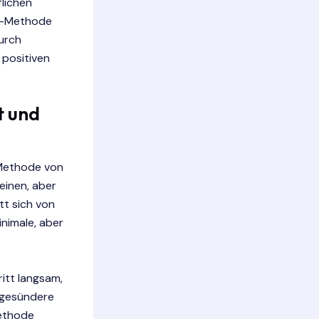
flichen
1%-Methode
Durch
 positiven
t und
-Methode von
einen, aber
t sich von
nimale, aber
itt langsam,
 gesündere
ethode