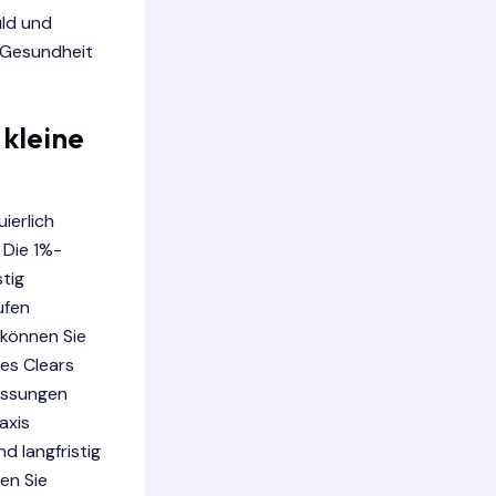
uld und
n Gesundheit
 kleine
ierlich
 Die 1%-
stig
ufen
können Sie
mes Clears
passungen
axis
d langfristig
en Sie