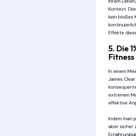
ihrem Leben,
Kontext. Die
kein bloßes 
kontinuierli
Effekte dies
5. Die 
Fitness
In einem Me
James Clear 
konsequente
extremen Ma
effektive An
Indem man je
aber sicher
Ernährungsg