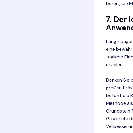
bereit, die 
7. Der 
Anwen
Langfristige
eine bewährt
tägliche Ein
erzielen.
Denken Sie d
großen Erfol
betont die 
Methode als 
Grundstein f
Gewohnheite
Verbesserun