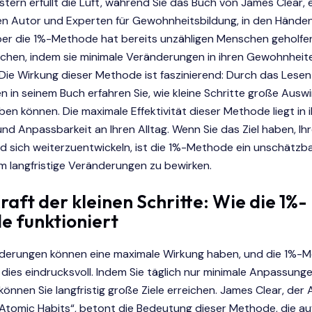
nistern erfüllt die Luft, während Sie das Buch von James Clear,
n Autor und Experten für Gewohnheitsbildung, in den Händen 
über die 1%-Methode hat bereits unzähligen Menschen geholfe
eichen, indem sie minimale Veränderungen in ihren Gewohnheit
ie Wirkung dieser Methode ist faszinierend: Durch das Lesen
n in seinem Buch erfahren Sie, wie kleine Schritte große Ausw
ben können. Die maximale Effektivität dieser Methode liegt in i
und Anpassbarkeit an Ihren Alltag. Wenn Sie das Ziel haben, Ihr
d sich weiterzuentwickeln, ist die 1%-Methode ein unschätzb
m langfristige Veränderungen zu bewirken.
Kraft der kleinen Schritte: Wie die 1%-
e funktioniert
nderungen können eine maximale Wirkung haben, und die 1%-
 dies eindrucksvoll. Indem Sie täglich nur minimale Anpassung
önnen Sie langfristig große Ziele erreichen. James Clear, der
„Atomic Habits“, betont die Bedeutung dieser Methode, die au