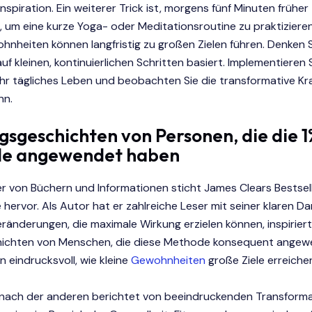
nspiration. Ein weiterer Trick ist, morgens fünf Minuten früher
 um eine kurze Yoga- oder Meditationsroutine zu praktizieren
hnheiten können langfristig zu großen Zielen führen. Denken S
auf kleinen, kontinuierlichen Schritten basiert. Implementieren 
hr tägliches Leben und beobachten Sie die transformative Kraf
nn.
lgsgeschichten von Personen, die die 
e angewendet haben
r von Büchern und Informationen sticht James Clears Bestsell
ervor. Als Autor hat er zahlreiche Leser mit seiner klaren Da
ränderungen, die maximale Wirkung erzielen können, inspiriert
hichten von Menschen, die diese Methode konsequent ange
n eindrucksvoll, wie kleine
Gewohnheiten
große Ziele erreiche
 nach der anderen berichtet von beeindruckenden Transforma