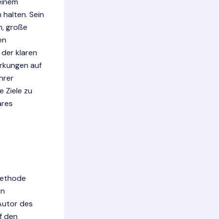
 einem
halten. Sein
n, große
en
 der klaren
irkungen auf
hrer
e Ziele zu
ares
Methode
en
 Autor des
f den