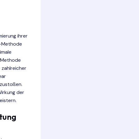
mierung ihrer
1%-Methode
imale
er Methode
 zahlreicher
ear
nzustoßen.
Wirkung der
eistern.
utung