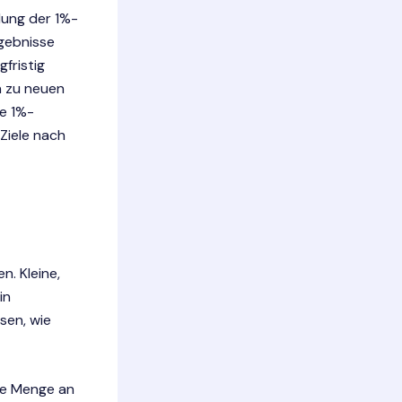
dung der 1%-
rgebnisse
gfristig
en zu neuen
ie 1%-
 Ziele nach
n. Kleine,
in
esen, wie
se Menge an