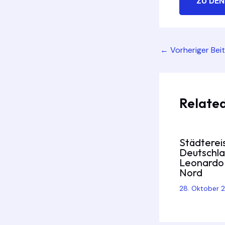
ZU DEN
Post
←
Vorheriger Bei
navigation
Related
Städterei
Deutschl
Leonardo 
Nord
28. Oktober