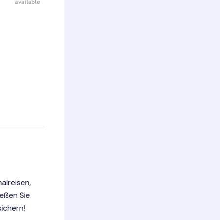
alreisen,
ießen Sie
ichern!