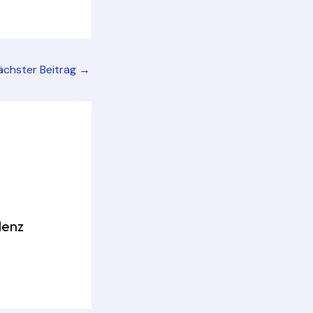
ächster Beitrag
→
denz