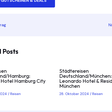
 GUTSCHEINEN & DEALS
trag
N
 Posts
sen
Städtereisen
and/Hamburg:
Deutschland/München:
Hotel Hamburg City
Leonardo Hotel & Resi
München
 2024
/
Reisen
28. Oktober 2024
/
Reisen