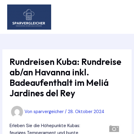
Zum
Inhalt
springen
MAIN
MEN
Rundreisen Kuba: Rundreise
ab/an Havanna inkl.
Badeaufenthalt im Meliá
Jardines del Rey
Von
sparvergeicher
/
28. Oktober 2024
Erleben Sie die Höhepunkte Kubas:
feuriges Temperament und bunte