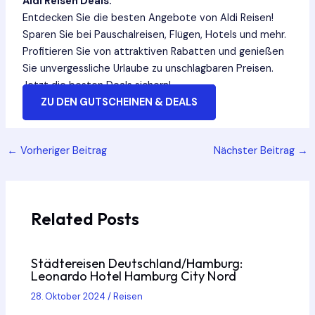
Aldi Reisen Deals:
Entdecken Sie die besten Angebote von Aldi Reisen!
Sparen Sie bei Pauschalreisen, Flügen, Hotels und mehr.
Profitieren Sie von attraktiven Rabatten und genießen
Sie unvergessliche Urlaube zu unschlagbaren Preisen.
Jetzt die besten Deals sichern!
ZU DEN GUTSCHEINEN & DEALS
Post
←
Vorheriger Beitrag
Nächster Beitrag
→
navigation
Related Posts
Städtereisen Deutschland/Hamburg:
Leonardo Hotel Hamburg City Nord
28. Oktober 2024
/
Reisen