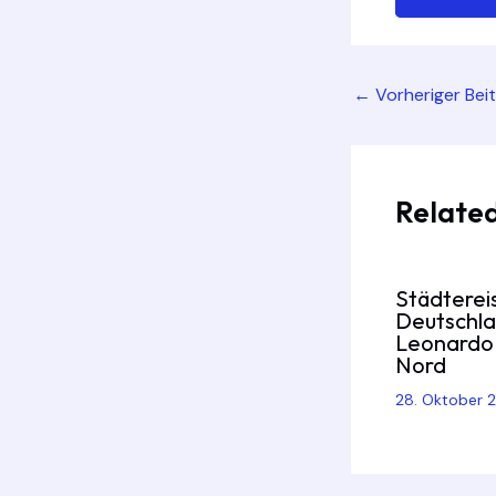
Post
←
Vorheriger Bei
navigation
Related
Städterei
Deutschl
Leonardo 
Nord
28. Oktober