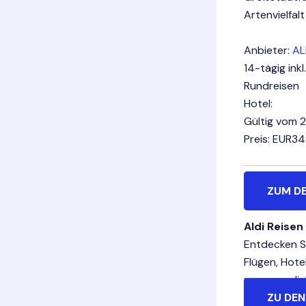
Artenvielfal
Anbieter:
AL
14-tägig ink
Rundreisen
Hotel:
Gültig vom 2
Preis: EUR3
ZUM D
Aldi Reisen
Entdecken Si
Flügen, Hote
unvergesslic
ZU DEN