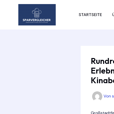
Zum
Inhalt
STARTSEITE
springen
Rundr
Erlebn
Kinab
Von
Großstadtfee