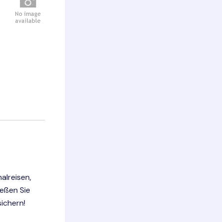
alreisen,
ießen Sie
ichern!