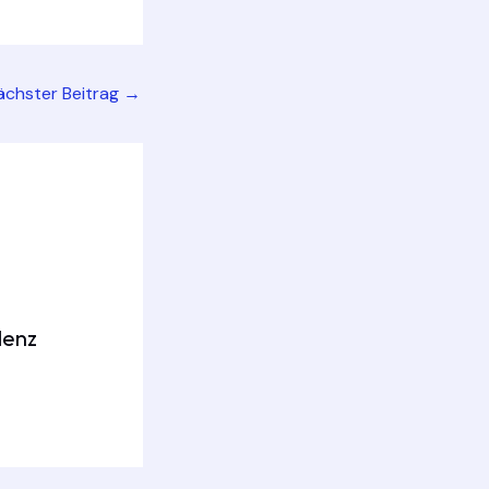
ächster Beitrag
→
denz