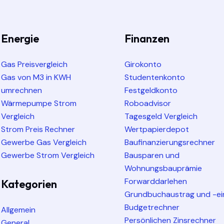
Energie
Finanzen
Gas Preisvergleich
Girokonto
Gas von M3 in KWH
Studentenkonto
umrechnen
Festgeldkonto
Wärmepumpe Strom
Roboadvisor
Vergleich
Tagesgeld Vergleich
Strom Preis Rechner
Wertpapierdepot
Gewerbe Gas Vergleich
Baufinanzierungsrechner
Gewerbe Strom Vergleich
Bausparen und
Wohnungsbauprämie
Forwarddarlehen
Kategorien
Grundbuchaustrag und -ei
Budgetrechner
Allgemein
Persönlichen Zinsrechner
General