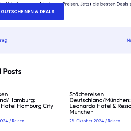
he Urlaube zu unschlagbaren Preisen. Jetzt die besten Deals s
 GUTSCHEINEN & DEALS
trag
N
 Posts
sen
Städtereisen
and/Hamburg:
Deutschland/München:
Hotel Hamburg City
Leonardo Hotel & Resi
München
 2024
/
Reisen
28. Oktober 2024
/
Reisen