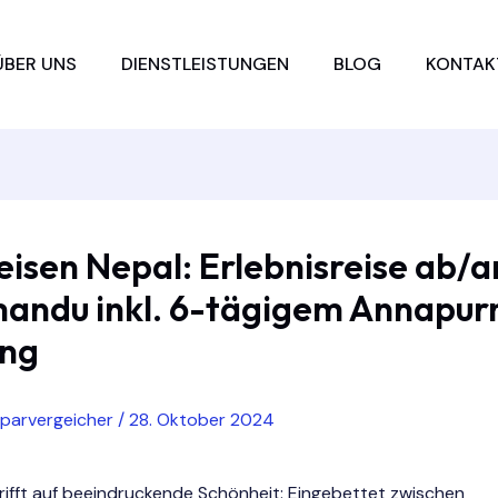
ÜBER UNS
DIENSTLEISTUNGEN
BLOG
KONTAK
isen Nepal: Erlebnisreise ab/a
andu inkl. 6-tägigem Annapur
ing
sparvergeicher
/
28. Oktober 2024
rifft auf beeindruckende Schönheit: Eingebettet zwischen