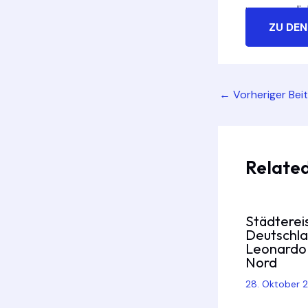
unvergesslic
ZU DEN
Post
←
Vorheriger Bei
navigation
Related
Städterei
Deutschl
Leonardo 
Nord
28. Oktober