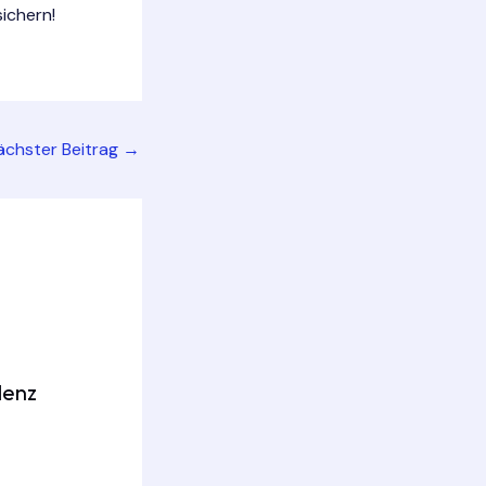
ichern!
ächster Beitrag
→
denz