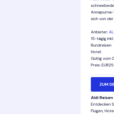
schneebedec
Annapurna-T
sich von de
Anbieter:
AL
15-tägig ink
Rundreisen
Hotel:
Gültig vom 0
Preis: EUR2
ZUM D
Aldi Reisen
Entdecken Si
Flügen, Hote