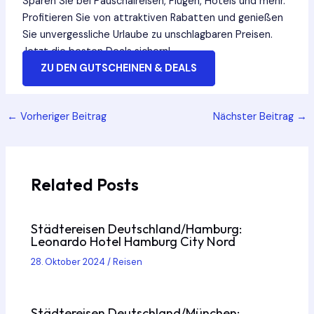
Sparen Sie bei Pauschalreisen, Flügen, Hotels und mehr.
Profitieren Sie von attraktiven Rabatten und genießen
Sie unvergessliche Urlaube zu unschlagbaren Preisen.
Jetzt die besten Deals sichern!
ZU DEN GUTSCHEINEN & DEALS
Post
←
Vorheriger Beitrag
Nächster Beitrag
→
navigation
Related Posts
Städtereisen Deutschland/Hamburg:
Leonardo Hotel Hamburg City Nord
28. Oktober 2024
/
Reisen
Städtereisen Deutschland/München: