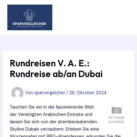
Zum
Inhalt
springen
MAIN
MEN
Rundreisen V. A. E.:
Rundreise ab/an Dubai
Von
sparvergeicher
/
28. Oktober 2024
Tauchen Sie ein in die faszinierende Welt
der Vereinigten Arabischen Emirate und
lassen Sie sich von der atemberaubenden
Skyline Dubais verzaubern. Erleben Sie eine
Wüstensafari mit BBQ-Abendessen, erkunden Sie die