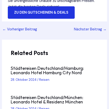
Sie unvergessliche Urlaube zu unschlagbaren Preisen.
Jetzt die besten Deals sichern!
ZU DEN GUTSCHEINEN & DEALS
Post
←
Vorheriger Beitrag
Nächster Beitrag
→
navigation
Related Posts
Städtereisen Deutschland/Hamburg:
Leonardo Hotel Hamburg City Nord
28. Oktober 2024
/
Reisen
Städtereisen Deutschland/München:
Leonardo Hotel & Residenz München
28. Oktober 2024
/
Reisen