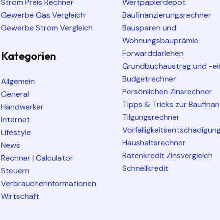
Strom Preis Rechner
Wertpapierdepot
Gewerbe Gas Vergleich
Baufinanzierungsrechner
Gewerbe Strom Vergleich
Bausparen und
Wohnungsbauprämie
Forwarddarlehen
Kategorien
Grundbuchaustrag und -ei
Budgetrechner
Allgemein
Persönlichen Zinsrechner
General
Tipps & Tricks zur Baufina
Handwerker
Tilgungsrechner
Internet
Vorfälligkeitsentschädigun
Lifestyle
Haushaltsrechner
News
Ratenkredit Zinsvergleich
Rechner | Calculator
Schnellkredit
Steuern
Verbraucherinformationen
Wirtschaft