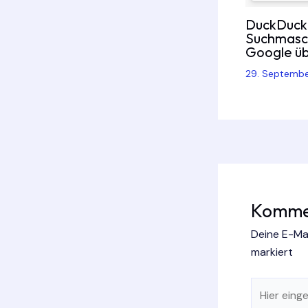
DuckDuckG
Suchmasch
Google übe
29. Septemb
Kommen
Deine E-Mai
markiert
Hier
eingeben…