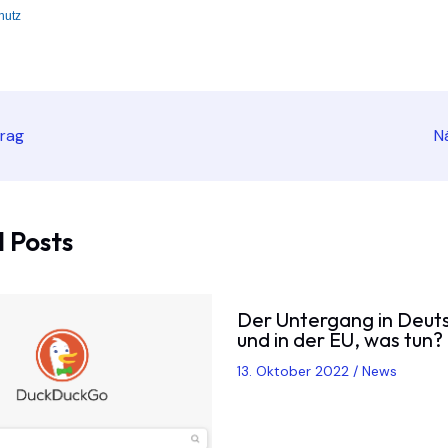
trag
N
 Posts
Der Untergang in Deut
und in der EU, was tun?
13. Oktober 2022
/
News