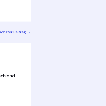
ächster Beitrag
→
schland