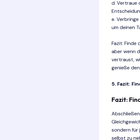
d. Vertraue 
Entscheidun
e. Verbringe
um deinen T
Fazit: Finde
aber wenn d
vertraust, w
genieße den 
5. Fazit: F
Fazit: Fi
Abschließend
Gleichgewich
sondern für 
selbst zu ne