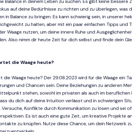
ie Balance in deinem Leben zu suchen. Es gibt keine bessere Zei
kus auf deine Bedürfnisse zu richten und zu überlegen, was 
n in Balance zu bringen. Es kann schwierig sein, in unserer he
ichgewicht zu halten, aber mit ein paar einfachen Tipps und T
der Waage nutzen, um deine innere Ruhe und Ausgeglichenhei
en. Also nimm dir heute Zeit für dich selbst und finde dein Gl
artet die Waage heute?
 die Waage heute? Der 29.08.2023 wird für die Waage ein Tag
rungen und Chancen sein. Deine Beziehungen zu anderen Me
ttelpunkt stehen, sowohl im privaten als auch im beruflichen 
 dass du dich auf deine Intuition verlässt und in schwierigen Si
t. Versuche, Konflikte durch Kommunikation zu lösen und sei of
rspektiven. Es ist auch eine gute Zeit, um kreative Projekte 
ontakte zu knüpfen. Nutze diese Chance, um dein Netzwerk zu
terzuentwickeln.