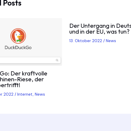
 Posts
Der Untergang in Deut
und in der EU, was tun?
13. Oktober 2022
/
News
o: Der kraftvolle
inen-Riese, der
rtrifft!
er 2022
/
Internet
,
News