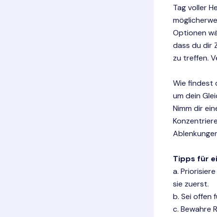
Tag voller H
möglicherwei
Optionen wäh
dass du dir
zu treffen. 
Wie findest 
um dein Glei
Nimm dir ein
Konzentrier
Ablenkungen
Tipps für 
a. Priorisie
sie zuerst.
b. Sei offen
c. Bewahre R