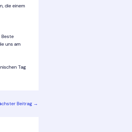
n, die einem
s Beste
die uns am
onischen Tag
ächster Beitrag
→