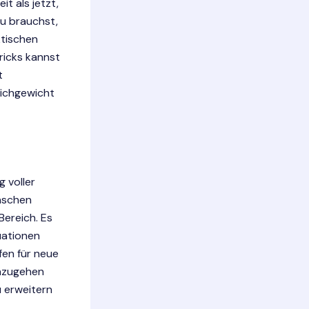
t als jetzt,
du brauchst,
ktischen
ricks kannst
t
eichgewicht
 voller
nschen
Bereich. Es
tuationen
fen für neue
anzugehen
 erweitern