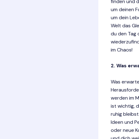
finden und d
um deinen Fo
um dein Lebe
Welt das Gle
du den Tag 
wiederzufind
im Chaos!
2. Was erw
Was erwartet
Herausforde
werden im Mi
ist wichtig,
ruhig bleibs
Ideen und Pe
oder neue K
und dich wei