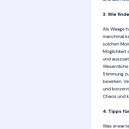
3. Wie find
Als Waage ha
manchmal ka
solchen Mome
Möglichkeit 
und auszuat
Wesentliche
Stimmung zu
bewirken. V
und konzentr
Chaos und k
4. Tipps f
Was erwarte