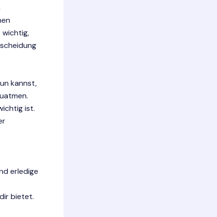
h
nen
 wichtig,
tscheidung
tun kannst,
zuatmen.
ichtig ist.
er
nd erledige
ir bietet.