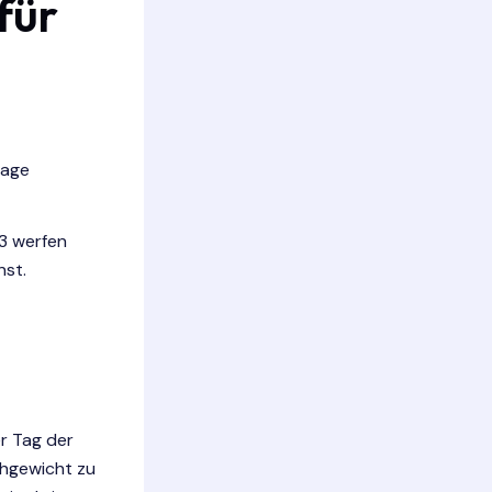
für
aage
3 werfen
nst.
er Tag der
chgewicht zu