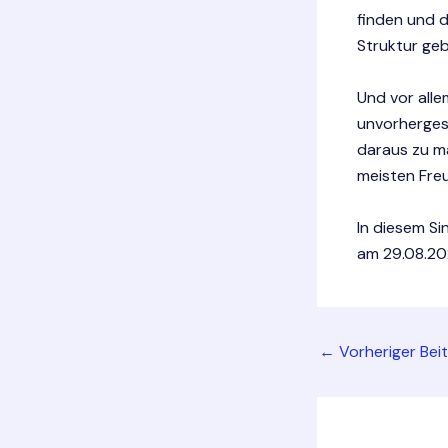
finden und d
Struktur geb
Und vor alle
unvorherges
daraus zu ma
meisten Fre
In diesem S
am 29.08.202
Post
←
Vorheriger Bei
navigation