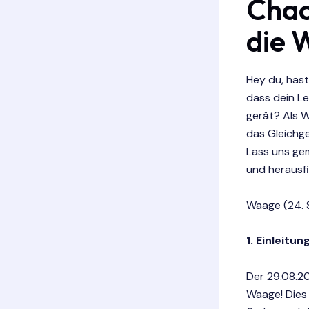
Chao
die 
Hey du, has
dass dein Le
gerät? Als W
das Gleichge
Lass uns ge
und herausfi
Waage (24. 
1. Einleitu
Der 29.08.20
Waage! Dies 