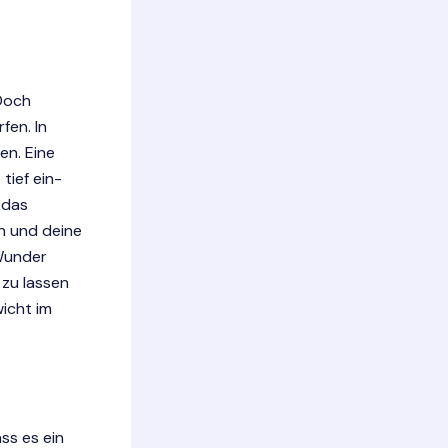
 Doch
fen. In
en. Eine
tief ein-
 das
n und deine
Wunder
 zu lassen
wicht im
ss es ein