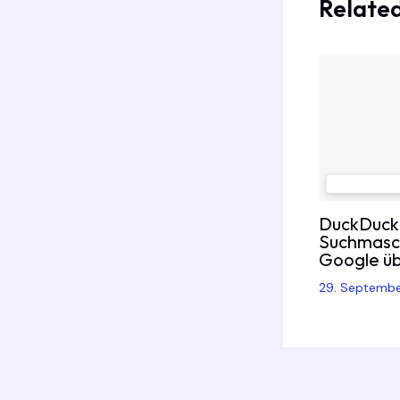
Related
DuckDuckG
Suchmasch
Google übe
29. Septemb