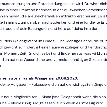
erausforderungen und Entscheidungen sein wird. Du wirst dic
se in einer Situation befinden, in der du zwischen verschiede
len musst, die alle gleichermaßen attraktiv erscheinen. Es ist
 Zeit nimmst, um darüber nachzudenken und eine fundierte En
Vertraue auf dein Bauchgefühl und höre auf deine Intuition.
du dein Gleichgewicht im Chaos? Eine wichtige Sache, die du 
chgewicht zu finden, ist eine Pause einzulegen und tief durch
en Moment Zeit für dich selbst und finde heraus, was wirklich w
e dich auf das Wesentliche und vermeide unnötigen Stress od
.
einen guten Tag als Waage am 29.08.2023:
re deine Aufgaben – Fokussiere dich auf die wichtigsten Dinge u
 für neue Möglichkeiten – Nimm jede Gelegenheit wahr, die sich d
uhe – Bleibe ruhig und gelassen, auch wenn es stressig wird.