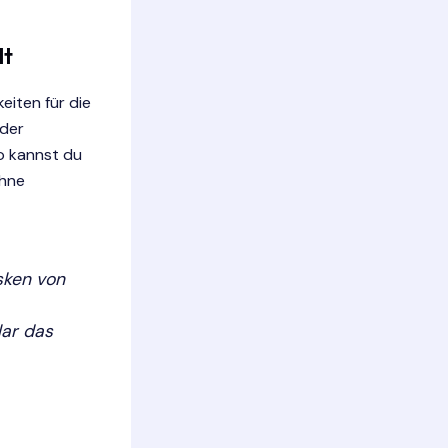
lt
eiten für die
oder
o kannst du
ohne
sken von
lar das