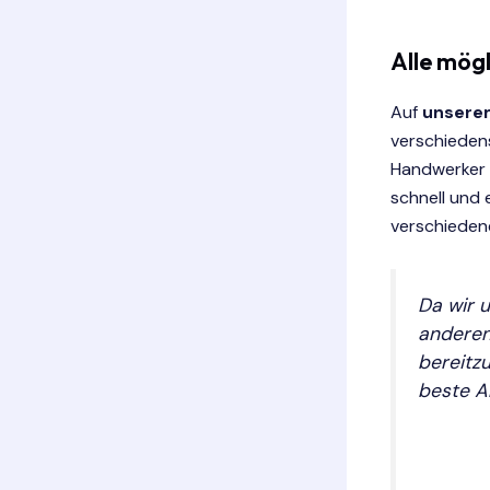
Alle mög
Auf
unserem
verschiedens
Handwerker 
schnell und
verschieden
Da wir 
anderen
bereitz
beste A