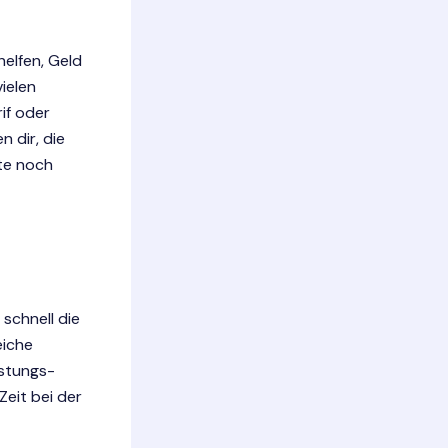
helfen, Geld
ielen
if oder
n dir, die
te noch
schnell die
eiche
istungs-
Zeit bei der