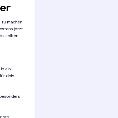
ter
ft zu machen.
estens jetzt
n, sollten
in ein
für dein
e besonders
orge.