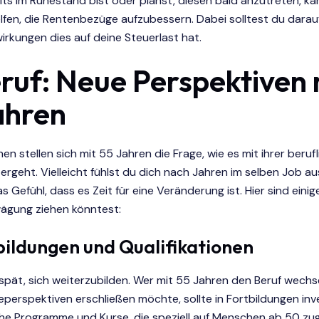
eits im Ruhestand bist oder planst, diesen bald anzutreten, ka
fen, die Rentenbezüge aufzubessern. Dabei solltest du darau
rkungen dies auf deine Steuerlast hat.
eruf: Neue Perspektiven 
ahren
en stellen sich mit 55 Jahren die Frage, wie es mit ihrer beruf
tergeht. Vielleicht fühlst du dich nach Jahren im selben Job 
s Gefühl, dass es Zeit für eine Veränderung ist. Hier sind eini
wägung ziehen könntest:
ildungen und Qualifikationen
u spät, sich weiterzubilden. Wer mit 55 Jahren den Beruf wechs
eperspektiven erschließen möchte, sollte in Fortbildungen inve
che Programme und Kurse, die speziell auf Menschen ab 50 zu