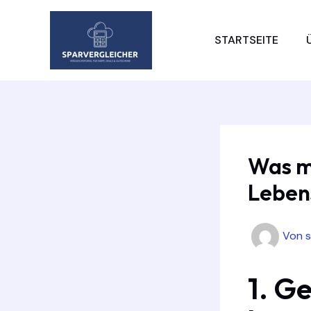
Zum
Inhalt
STARTSEITE
springen
Was ma
Leben
Von
1. Ge