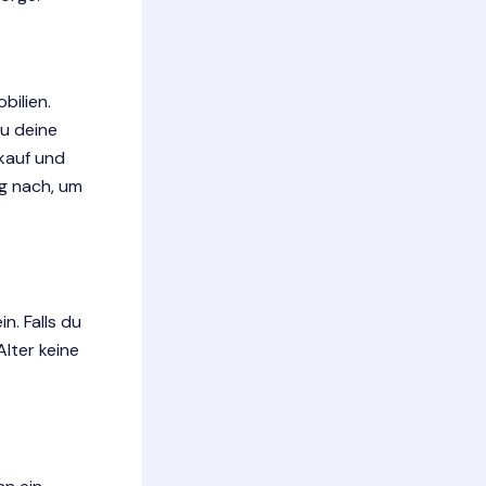
bilien.
du deine
kauf und
g nach, um
n. Falls du
Alter keine