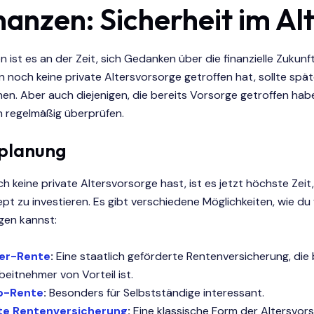
nanzen: Sicherheit im Al
n ist es an der Zeit, sich Gedanken über die finanzielle Zukun
n noch keine private Altersvorsorge getroffen hat, sollte spät
en. Aber auch diejenigen, die bereits Vorsorge getroffen habe
n regelmäßig überprüfen.
planung
 keine private Altersvorsorge hast, ist es jetzt höchste Zeit, 
t zu investieren. Es gibt verschiedene Möglichkeiten, wie du 
gen kannst:
ter-Rente
:
Eine staatlich geförderte Rentenversicherung, di
beitnehmer von Vorteil ist.
p-Rente
:
Besonders für Selbstständige interessant.
ate Rentenversicherung
:
Eine klassische Form der Altersvors