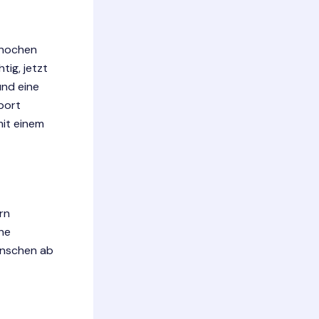
Knochen
tig, jetzt
und eine
port
mit einem
rn
he
enschen ab