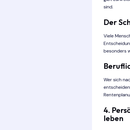
sind.
Der Sch
Viele Mensc
Entscheidung
besonders w
Berufli
Wer sich na
entscheiden,
Rentenplanu
4. Pers
leben