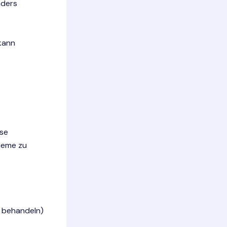
nders
kann
ese
leme zu
u behandeln)