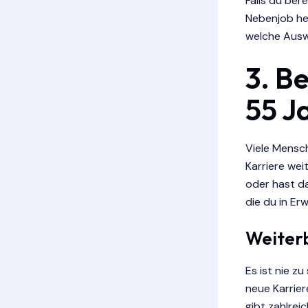
Falls du ber
Nebenjob hel
welche Auswi
3. B
55 J
Viele Mensch
Karriere wei
oder hast da
die du in Er
Weiterb
Es ist nie z
neue Karrier
gibt zahlrei