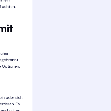
nn ein
f achten,
mit
lichen
ausgebrannt
ge Optionen,
eln oder sich
stieren. Es
geschnitten