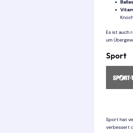
Balla
Vitam
Knoch
Es ist auch 
um Übergewi
Sport
Sport hat vi
verbessert d