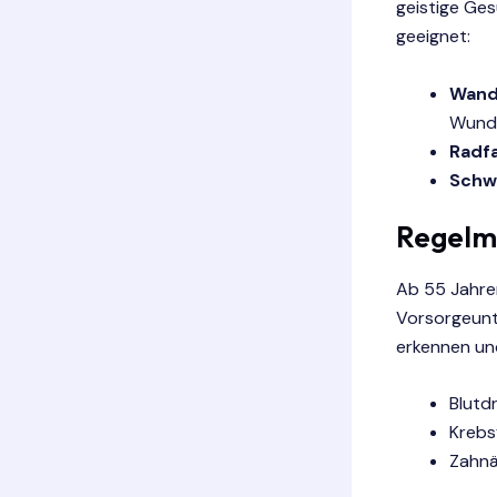
geistige Ge
geeignet:
Wand
Wunde
Radf
Schw
Regelm
Ab 55 Jahre
Vorsorgeunt
erkennen un
Blutd
Krebs
Zahnä