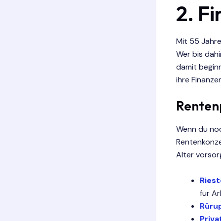
2. Fi
Mit 55 Jahre
Wer bis dahi
damit beginn
ihre Finanze
Renten
Wenn du noch
Rentenkonzep
Alter vorsor
Ries
für Ar
Rüru
Priv