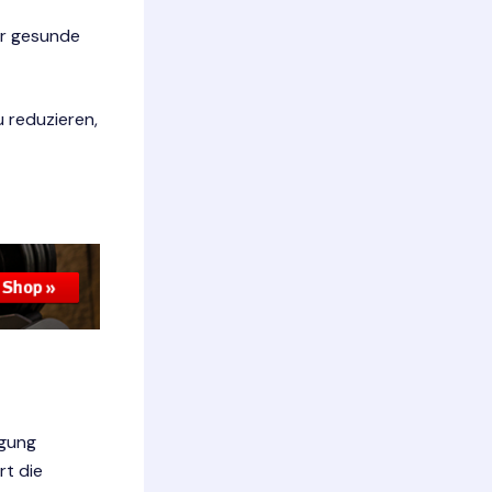
ür gesunde
 reduzieren,
egung
rt die