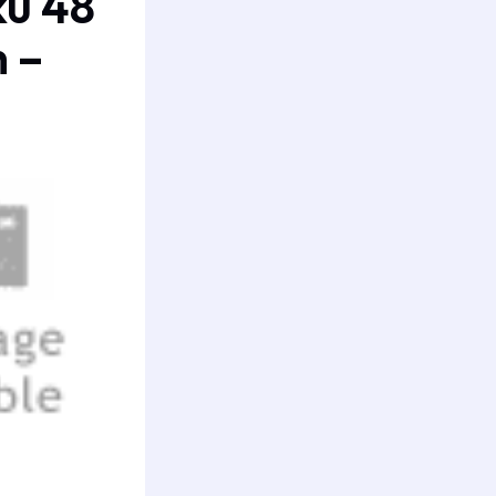
u 48
h –