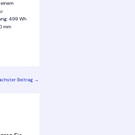
 einem
ku
tung: 499 Wh
60 mm
ächster Beitrag
→