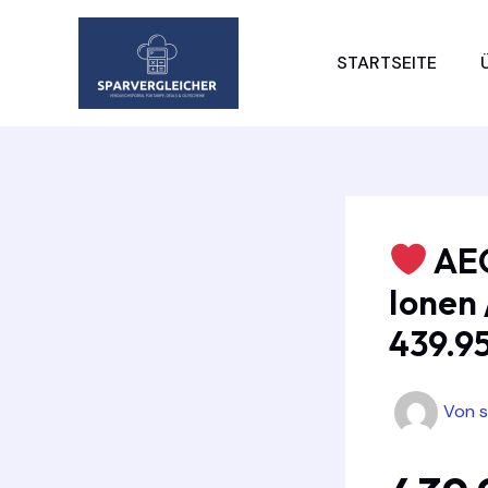
Zum
Inhalt
STARTSEITE
springen
AEG
Ionen 
439.9
Von