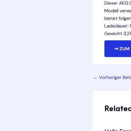
Dieser AEG 
Modell verw
bietet folge
Ladedauer: 
Gewicht 3,2
⇒ ZUM 
Post
←
Vorheriger Bei
navigation
Related