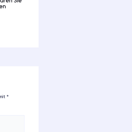
aren Sie
fen
 mit
*