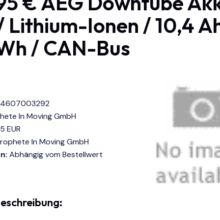
95 € AEG Downtube Akk
/ Lithium-Ionen / 10,4 A
Wh / CAN-Bus
14607003292
hete In Moving GmbH
5 EUR
rophete In Moving GmbH
n:
Abhängig vom Bestellwert
eschreibung: