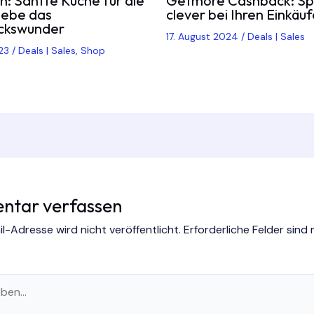
h: Sanfte Küche für die
Getmore Cashback: Sp
rlebe das
clever bei Ihren Einkäu
ckswunder
17. August 2024
/
Deals | Sales
023
/
Deals | Sales
,
Shop
tar verfassen
l-Adresse wird nicht veröffentlicht.
Erforderliche Felder sind