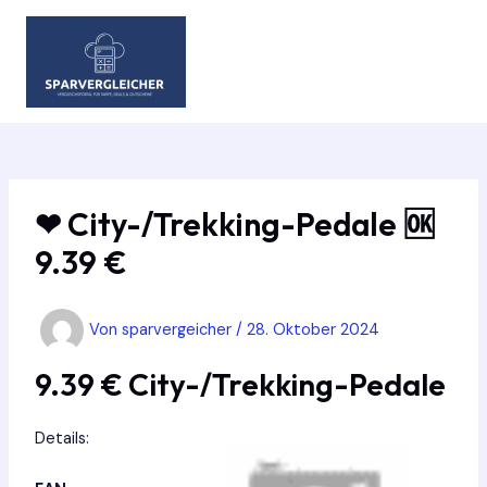
Zum
Inhalt
springen
MAIN
MEN
❤ City-/Trekking-Pedale 🆗
9.39 €
Von
sparvergeicher
/
28. Oktober 2024
9.39 € City-/Trekking-Pedale
Details: