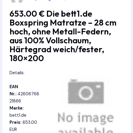
653.00 € Die bett1.de
Boxspring Matratze – 28 cm
hoch, ohne Metall-Federn,
aus 100% Vollschaum,
Härtegrad weich/fester,
180×200
Details:
EAN
Nr.:
42606768
21866
Marke:
bett1.de
Preis:
653.00
EUR