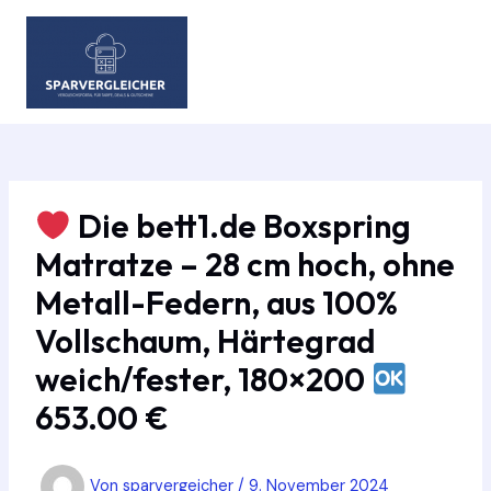
Zum
Inhalt
springen
MAIN
MEN
Die bett1.de Boxspring
Matratze – 28 cm hoch, ohne
Metall-Federn, aus 100%
Vollschaum, Härtegrad
weich/fester, 180×200
653.00 €
Von
sparvergeicher
/
9. November 2024