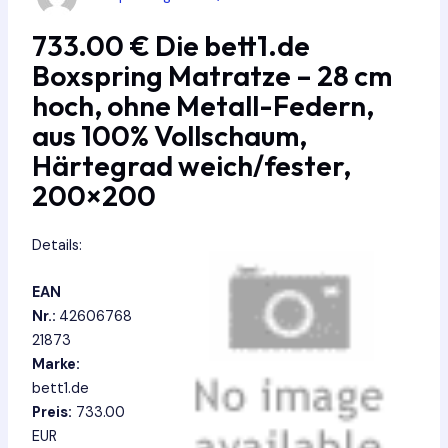
733.00 € Die bett1.de
Boxspring Matratze – 28 cm
hoch, ohne Metall-Federn,
aus 100% Vollschaum,
Härtegrad weich/fester,
200×200
Details:
EAN
Nr.:
42606768
21873
Marke:
bett1.de
Preis:
733.00
EUR