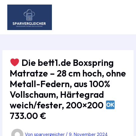
Zum
Inhalt
springen
MAIN
MEN
Die bett1.de Boxspring
Matratze – 28 cm hoch, ohne
Metall-Federn, aus 100%
Vollschaum, Härtegrad
weich/fester, 200×200
733.00 €
Von
sparvergeicher
/
9. November 2024