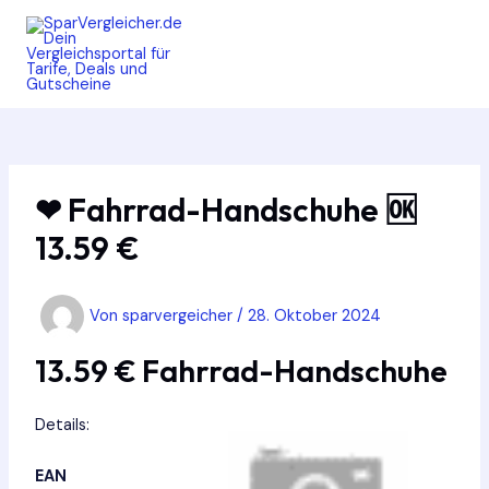
Zum
Inhalt
springen
MAIN
MEN
❤ Fahrrad-Handschuhe 🆗
13.59 €
Von
sparvergeicher
/
28. Oktober 2024
13.59 € Fahrrad-Handschuhe
Details:
EAN