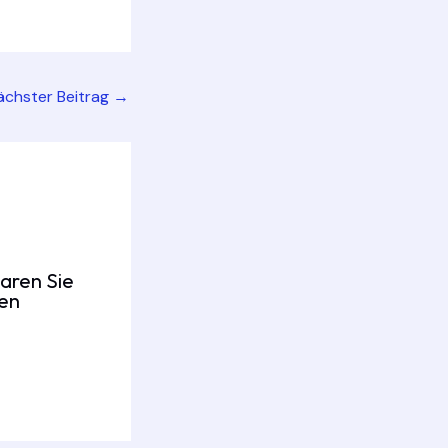
ächster Beitrag
→
aren Sie
fen