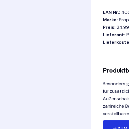
EAN Nr.:
400
Marke:
Prop
Preis:
24.99
Lieferant:
P
Lieferkoste
Produktb
Besonders g
für zusätzli
Außenschale
zahlreiche B
verstellbar
⇒ ZUM 