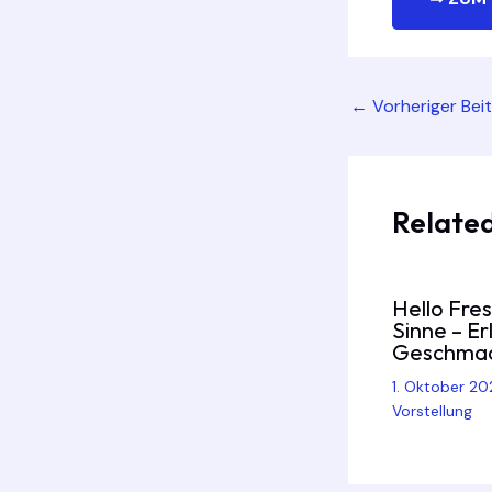
Post
←
Vorheriger Bei
navigation
Related
Hello Fres
Sinne – E
Geschma
1. Oktober 2
Vorstellung