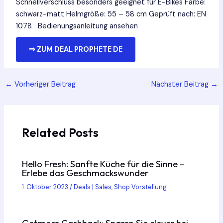
Schnellverschluss besonders geeignet für E-Bikes Farbe:
schwarz-matt Helmgröße: 55 – 58 cm Geprüft nach: EN
1078 Bedienungsanleitung ansehen
⇒ ZUM DEAL PROPHETE DE
Post
←
Vorheriger Beitrag
Nächster Beitrag
→
navigation
Related Posts
Hello Fresh: Sanfte Küche für die Sinne –
Erlebe das Geschmackswunder
1. Oktober 2023
/
Deals | Sales
,
Shop Vorstellung