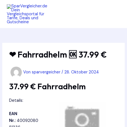
Zum
Inhalt
springen
MAIN
MEN
❤ Fahrradhelm 🆗 37.99 €
Von
sparvergeicher
/
28. Oktober 2024
37.99 € Fahrradhelm
Details:
EAN
Nr.:
40092080