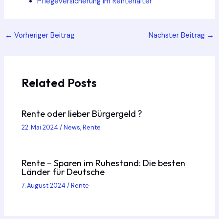
Pflegeversicherung im Rentenalter
Post
←
Vorheriger Beitrag
Nächster Beitrag
→
navigation
Related Posts
Rente oder lieber Bürgergeld ?
22. Mai 2024
/
News
,
Rente
Rente – Sparen im Ruhestand: Die besten
Länder für Deutsche
7. August 2024
/
Rente