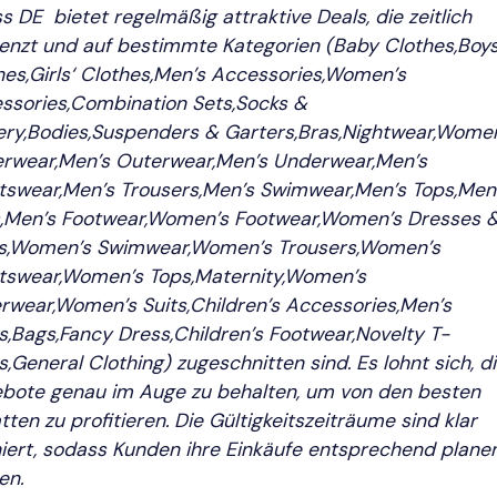
s DE bietet regelmäßig attraktive Deals, die zeitlich
enzt und auf bestimmte Kategorien (Baby Clothes,Boys
hes,Girls‘ Clothes,Men’s Accessories,Women’s
ssories,Combination Sets,Socks &
ery,Bodies,Suspenders & Garters,Bras,Nightwear,Wome
rwear,Men’s Outerwear,Men’s Underwear,Men’s
tswear,Men’s Trousers,Men’s Swimwear,Men’s Tops,Men
s,Men’s Footwear,Women’s Footwear,Women’s Dresses 
ts,Women’s Swimwear,Women’s Trousers,Women’s
tswear,Women’s Tops,Maternity,Women’s
rwear,Women’s Suits,Children’s Accessories,Men’s
s,Bags,Fancy Dress,Children’s Footwear,Novelty T-
s,General Clothing) zugeschnitten sind. Es lohnt sich, d
bote genau im Auge zu behalten, um von den besten
tten zu profitieren. Die Gültigkeitszeiträume sind klar
niert, sodass Kunden ihre Einkäufe entsprechend plane
en.