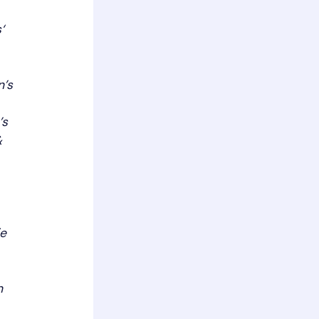
‘
n’s
’s
&
ie
n