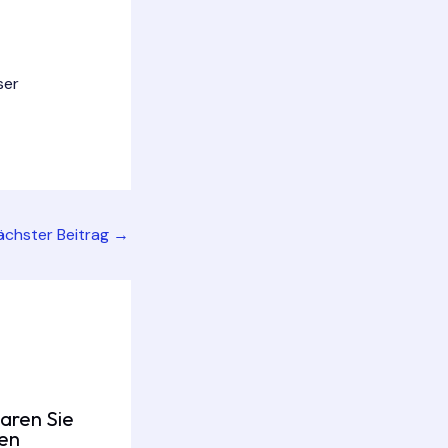
ser
ächster Beitrag
→
aren Sie
fen