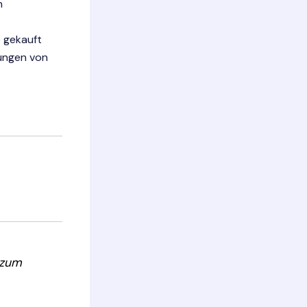
n
e gekauft
ungen von
 zum