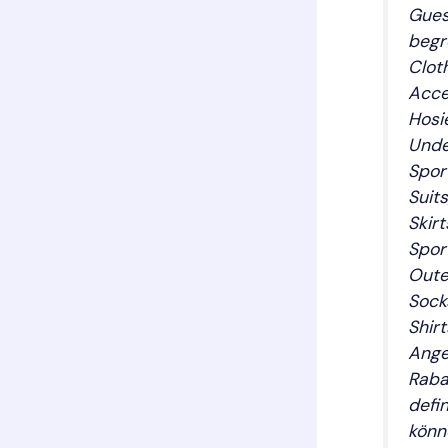
Gues
begr
Clot
Acce
Hosi
Unde
Spor
Suit
Skir
Spor
Oute
Sock
Shirt
Ange
Raba
defi
könn