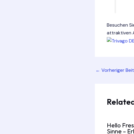
Besuchen Si
attraktiven
Post
←
Vorheriger Bei
navigation
Related
Hello Fres
Sinne – E