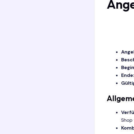
Ange
Ange
Besc
Begin
Ende
Gülti
Allgem
Verfü
Shop v
Komb