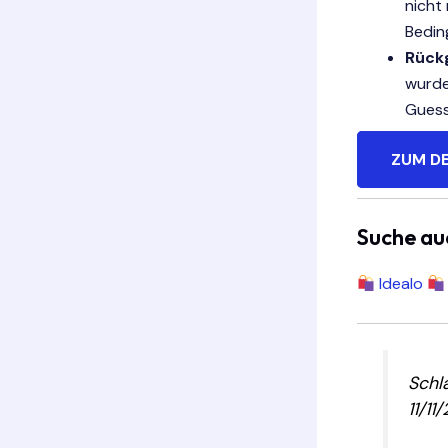
nicht
Bedin
Rück
wurde
Guess
ZUM D
Suche au
Idealo
Schl
11/1