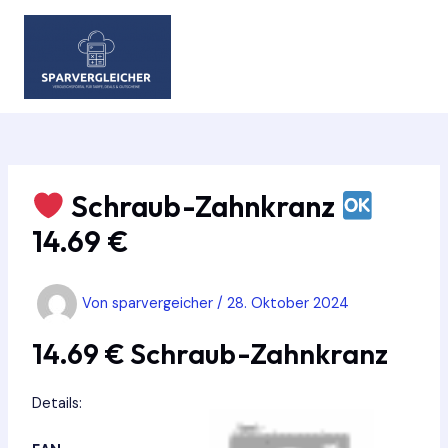
Zum
Inhalt
springen
MAIN
MEN
Schraub-Zahnkranz
14.69 €
Von
sparvergeicher
/
28. Oktober 2024
14.69 € Schraub-Zahnkranz
Details: