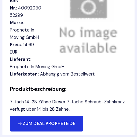
EAN
Nr.:
40092080
52299
Marke:
Prophete In
Moving GmbH
Preis:
14.69
EUR
Lieferant:
Prophete In Moving GmbH
Lieferkosten:
Abhängig vom Bestellwert
Produktbeschreibung:
7-fach 14-28 Zähne Dieser 7-fache Schraub-Zahnkranz
verfügt über 14 bis 28 Zähne.
⇒ ZUM DEAL PROPHETE DE