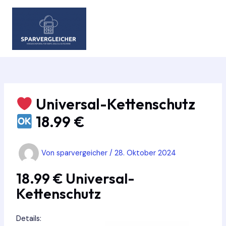
Zum
Inhalt
springen
MAIN
MEN
Universal-Kettenschutz
18.99 €
Von
sparvergeicher
/
28. Oktober 2024
18.99 € Universal-
Kettenschutz
Details: